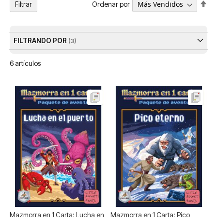
Fija
Ordenar por
Filtrar
Dir
De
FILTRANDO POR
6
artículos
Mazmorra en 1 Carta: Lucha en
Mazmorra en 1 Carta: Pico