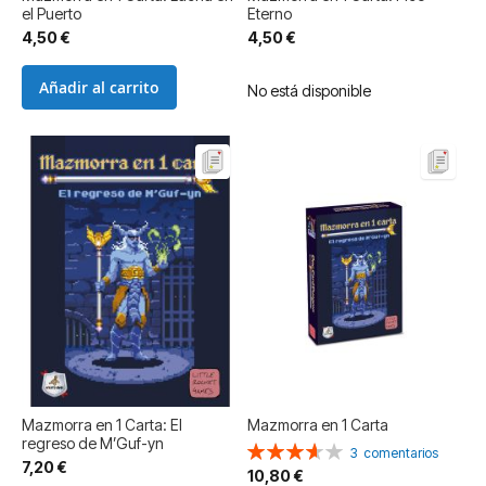
el Puerto
Eterno
4,50 €
4,50 €
Añadir al carrito
No está disponible
Mazmorra en 1 Carta: El
Mazmorra en 1 Carta
regreso de M’Guf-yn
Valoración:
3
comentarios
7,20 €
73%
10,80 €