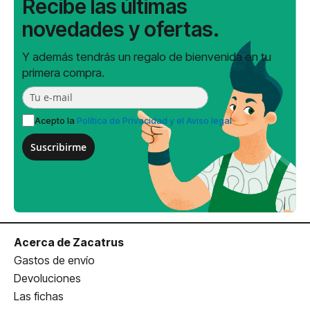
Recibe las últimas
novedades y ofertas.
Y además tendrás un regalo de bienvenida en tu
primera compra.
Acepto la
Política de Privacidad y el Aviso legal
Suscribirme
Acerca de Zacatrus
Gastos de envío
Devoluciones
Las fichas