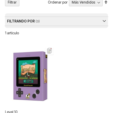
Fija
Ordenar por
Filtrar
Dir
De
FILTRANDO POR
1
artículo
Level 10