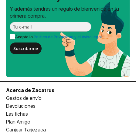
Y además tendrás un regalo de bienvenida en tu
primera compra.
Acepto la
Política de Privacidad y el Aviso legal
Suscribirme
Acerca de Zacatrus
Gastos de envío
Devoluciones
Las fichas
Plan Amigo
Canjear Tarjezaca