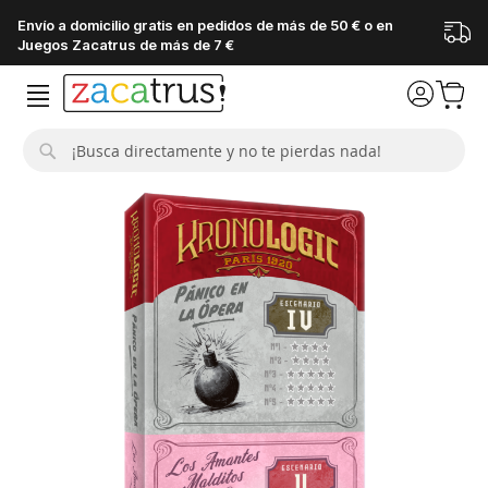
Envío a domicilio gratis en pedidos de más de 50 € o en
Juegos Zacatrus de más de 7 €
Buscar
Saltar
al
final
de
la
galería
de
imágenes