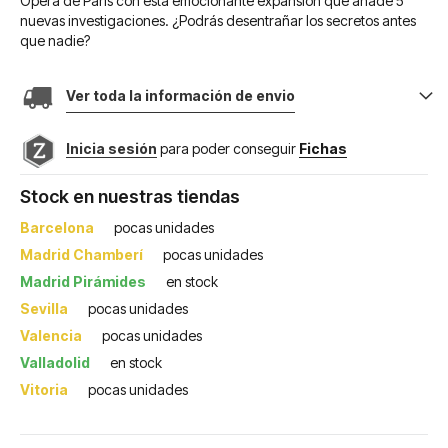
Ópera de París con esta emocionante expansión que añade 5
nuevas investigaciones. ¿Podrás desentrañar los secretos antes
que nadie?
Ver toda la información de envio
Inicia sesión
para poder conseguir
Fichas
Stock en nuestras tiendas
Barcelona
pocas unidades
Madrid Chamberí
pocas unidades
Madrid Pirámides
en stock
Sevilla
pocas unidades
Valencia
pocas unidades
Valladolid
en stock
Vitoria
pocas unidades