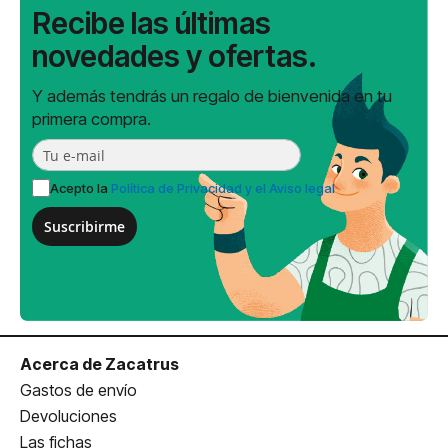
Recibe las últimas
novedades y ofertas.
Y además tendrás un regalo de bienvenida en tu
primera compra.
Acepto la
Política de Privacidad y el Aviso legal
Suscribirme
Acerca de Zacatrus
Gastos de envío
Devoluciones
Las fichas