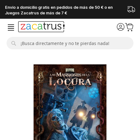
Envío a domicilio gratis en pedidos de más de 50 € o en
Juegos Zacatrus de más de 7 €
Buscar
Saltar
al
final
de
la
galería
de
imágenes