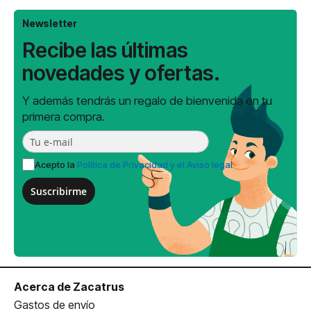
Newsletter
Recibe las últimas
novedades y ofertas.
Y además tendrás un regalo de bienvenida en tu
primera compra.
Acepto la
Política de Privacidad y el Aviso legal
Suscribirme
Acerca de Zacatrus
Gastos de envío