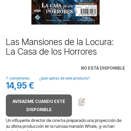
Saltar
Las Mansiones de la Locura:
al
La Casa de los Horrores
comienzo
de
la
NO ESTÁ DISPONIBLE
galería
de
7
comentarios
¿Qué opinas de este producto?
imágenes
14,95 €
AVISADME CUANDO ESTÉ
DISPONIBLE
Un influyente director de cine ha preparado una proyección de
su última producción en la ruinosa mansión Whale, ¡y os han