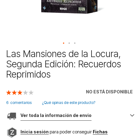
Saltar
Las Mansiones de la Locura,
al
Segunda Edición: Recuerdos
comienzo
de
Reprimidos
la
galería
de
NO ESTÁ DISPONIBLE
Valoración:
imágenes
60
100
% of
6
comentarios
¿Qué opinas de este producto?
Ver toda la información de envio
Inicia sesión
para poder conseguir
Fichas