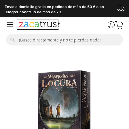
Envío a domicilio gratis en pedidos de más de 50 € o en
Juegos Zacatrus de más de 7 €
Buscar
Saltar
al
final
de
la
galería
de
imágenes