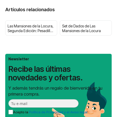
Artículos relacionados
Las Mansiones de la Locura,
Set de Dados de Las
Segunda Edición: Pesadillas
Mansiones de la Locura
Recurrentes
Newsletter
Recibe las últimas
novedades y ofertas.
Y además tendrás un regalo de bienvenida en tu
primera compra.
Acepto la
Política de Privacidad y el Aviso legal