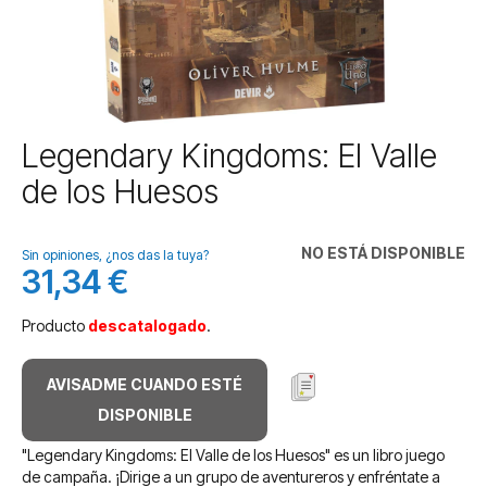
Saltar
Legendary Kingdoms: El Valle
al
de los Huesos
comienzo
de
la
NO ESTÁ DISPONIBLE
galería
Sin opiniones, ¿nos das la tuya?
31,34 €
de
imágenes
Producto
descatalogado
.
AVISADME CUANDO ESTÉ
DISPONIBLE
"Legendary Kingdoms: El Valle de los Huesos" es un libro juego
de campaña. ¡Dirige a un grupo de aventureros y enfréntate a