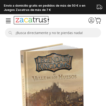
Envío a domicilio gratis en pedidos de más de 50 € o en
Juegos Zacatrus de más de 7 €
Buscar
Saltar
al
final
de
la
galería
de
imágenes