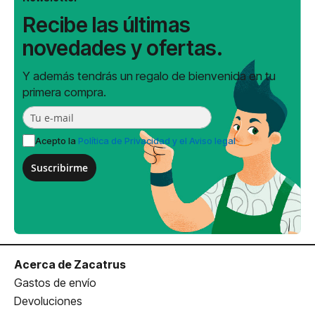
Recibe las últimas
novedades y ofertas.
Y además tendrás un regalo de bienvenida en tu
primera compra.
Acepto la
Política de Privacidad y el Aviso legal
Suscribirme
Acerca de Zacatrus
Gastos de envío
Devoluciones