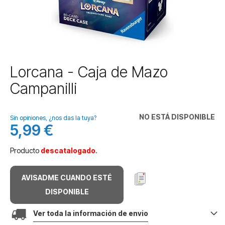
Saltar
Lorcana - Caja de Mazo
al
Campanilli
comienzo
de
la
NO ESTÁ DISPONIBLE
galería
Sin opiniones, ¿nos das la tuya?
5,99 €
de
imágenes
Producto
descatalogado
.
AVISADME CUANDO ESTÉ
DISPONIBLE
Ver toda la información de envio