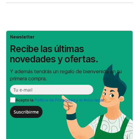
Newsletter
Recibe las últimas
novedades y ofertas.
Y además tendrás un regalo de bienvenida en tu
primera compra.
Acepto la
Política de Privacidad y el Aviso legal
Suscribirme