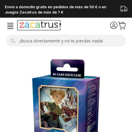
Envío a domicilio gratis en pedidos de más de 50 € o en
Juegos Zacatrus de más de 7 €
Buscar
Saltar
al
final
de
la
galería
de
imágenes