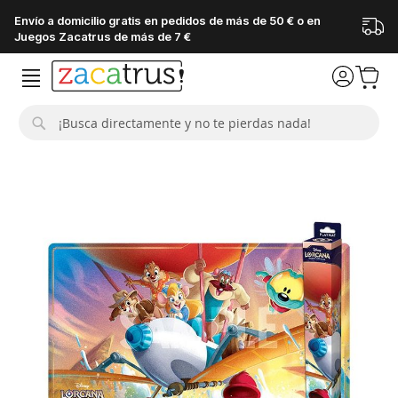
Envío a domicilio gratis en pedidos de más de 50 € o en
Juegos Zacatrus de más de 7 €
Buscar
Saltar
al
final
de
la
galería
de
imágenes