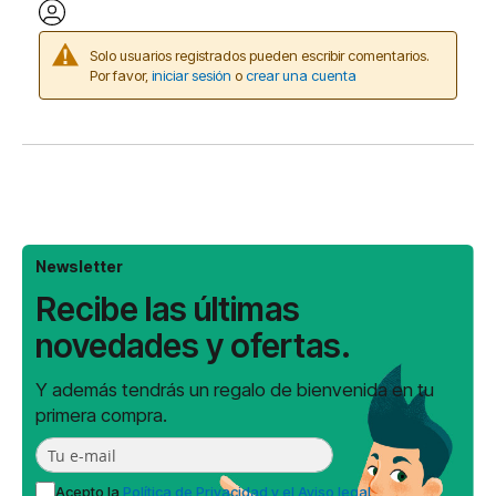
Solo usuarios registrados pueden escribir comentarios.
Por favor,
iniciar sesión
o
crear una cuenta
Newsletter
Recibe las últimas
novedades y ofertas.
Y además tendrás un regalo de bienvenida en tu
primera compra.
Acepto la
Política de Privacidad y el Aviso legal