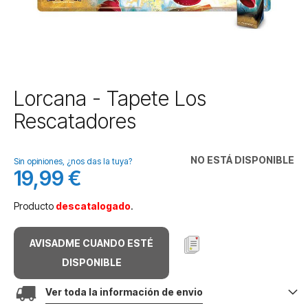
Saltar
Lorcana - Tapete Los
al
Rescatadores
comienzo
de
la
NO ESTÁ DISPONIBLE
galería
Sin opiniones, ¿nos das la tuya?
19,99 €
de
imágenes
Producto
descatalogado
.
AVISADME CUANDO ESTÉ
DISPONIBLE
Ver toda la información de envio