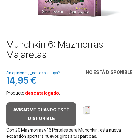
Saltar
Munchkin 6: Mazmorras
al
Majaretas
comienzo
de
la
NO ESTÁ DISPONIBLE
galería
Sin opiniones, ¿nos das la tuya?
14,95 €
de
imágenes
Producto
descatalogado
.
AVISADME CUANDO ESTÉ
DISPONIBLE
Con 20 Mazmorras y 16 Portales para Munchkin, esta nueva
expansión aportará nuevos giros a tus partidas.