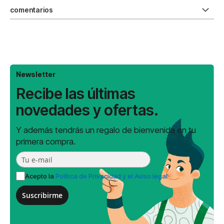
comentarios
Newsletter
Recibe las últimas
novedades y ofertas.
Y además tendrás un regalo de bienvenida en tu
primera compra.
Acepto la
Política de Privacidad y el Aviso legal
Suscribirme