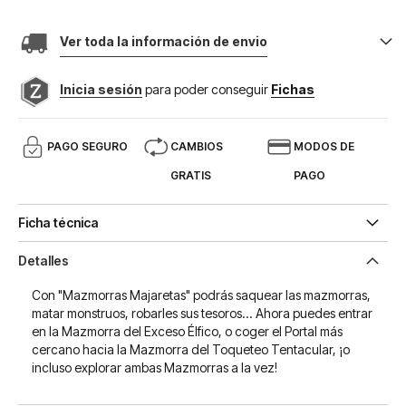
Ver toda la información de envio
Inicia sesión
para poder conseguir
Fichas
PAGO SEGURO
CAMBIOS
MODOS DE
GRATIS
PAGO
Ficha técnica
Detalles
Con "Mazmorras Majaretas" podrás saquear las mazmorras,
matar monstruos, robarles sus tesoros... Ahora puedes entrar
en la Mazmorra del Exceso Élfico, o coger el Portal más
cercano hacia la Mazmorra del Toqueteo Tentacular, ¡o
incluso explorar ambas Mazmorras a la vez!