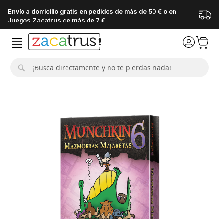
Envío a domicilio gratis en pedidos de más de 50 € o en
Juegos Zacatrus de más de 7 €
Buscar
Saltar
al
final
de
la
galería
de
imágenes