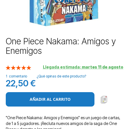
Saltar
One Piece Nakama: Amigos y
al
Enemigos
comienzo
de
la
Llegada estimada:
martes 11 de agosto
Valoración:
galería
100
100
% of
de
1
comentario
¿Qué opinas de este producto?
imágenes
22,50 €
AÑADIR AL CARRITO
"One Piece Nakama: Amigos y Enemigos" es un juego de cartas,
de 1 a 5 jugadores. ¡Recluta nuevos amigos de la saga de One