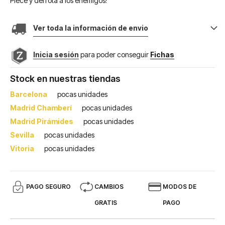
Piece y derrota a los enemigos!
Ver toda la información de envio
Inicia sesión
para poder conseguir
Fichas
Stock en nuestras tiendas
Barcelona
pocas unidades
Madrid Chamberí
pocas unidades
Madrid Pirámides
pocas unidades
Sevilla
pocas unidades
Vitoria
pocas unidades
PAGO SEGURO
CAMBIOS
MODOS DE
GRATIS
PAGO