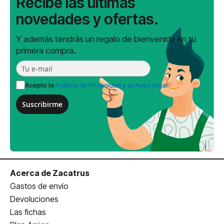
Recibe las últimas
novedades y ofertas.
Y además tendrás un regalo de bienvenida en tu
primera compra.
Acepto la
Política de Privacidad y el Aviso legal
Suscribirme
Acerca de Zacatrus
Gastos de envío
Devoluciones
Las fichas