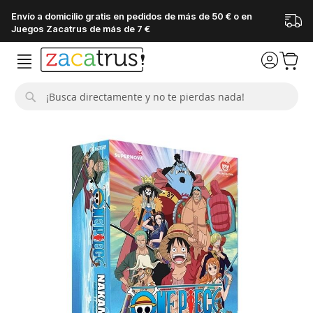
Envío a domicilio gratis en pedidos de más de 50 € o en
Juegos Zacatrus de más de 7 €
Buscar
Saltar
al
final
de
la
galería
de
imágenes