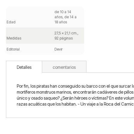
Saltar
al
de 10 a 14
comienzo
años, de 14 a
de
Edad
18 años
la
galería
27,5 x 21,1 cm.,
de
Medidas
92 páginas
imágenes
Editorial
Devir
Detalles
comentarios
Por fin, los piratas han conseguido su barco con el que surcar 
mortíferos monstruos marinos, encontrarán cadáveres de pillo
único y osado saqueo? ¿Serán héroes o víctimas? En este volume
razas acuáticas que los habitan. - Un viaje a la Roca del Carnic