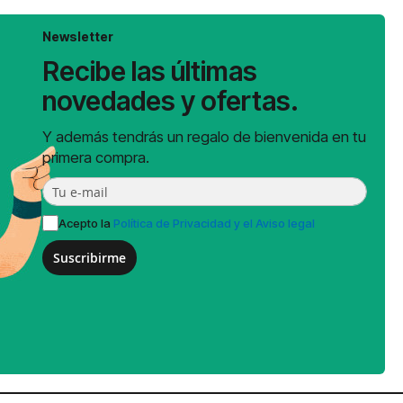
Newsletter
Recibe las últimas
novedades y ofertas.
Y además tendrás un regalo de bienvenida en tu
primera compra.
Acepto la
Política de Privacidad y el Aviso legal
Suscribirme