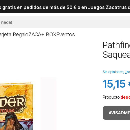
io gratis en pedidos de más de 50 € o en Juegos Zacatrus 
arjeta Regalo
ZACA+ BOX
Eventos
Pathfin
Saquea
Sin opiniones, ¿n
15,15
Producto
des
AVISADME