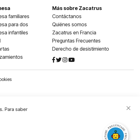
mesa
Más sobre Zacatrus
sa familiares
Contáctanos
esa para dos
Quiénes somos
sa infantiles
Zacatrus en Francia
l
Preguntas Frecuentes
rtas
Derecho de desistimiento
nzamientos
ookies
s. Para saber
Close
Cooki
Bar