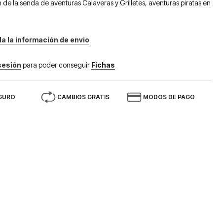
de la senda de aventuras Calaveras y Grilletes, aventuras piratas en
da la información de envio
 sesión
para poder conseguir
Fichas
GURO
CAMBIOS GRATIS
MODOS DE PAGO