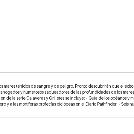
los mares tenidos de sangre y de peligro. Pronto descubrirán que el éxit
s ahogados y numerosos saqueadores de las profundidades de los mares 
n de la serie Calaveras y Grilletes se incluye: - Guía de los océanos y 
ero y a las mortíferas profecías ciclópeas en el Diario Pathfinder. - Seis 