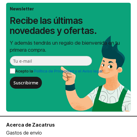
Newsletter
Recibe las últimas
novedades y ofertas.
Y además tendrás un regalo de bienvenida en tu
primera compra.
Acepto la
Política de Privacidad y el Aviso legal
Suscribirme
Acerca de Zacatrus
Gastos de envío