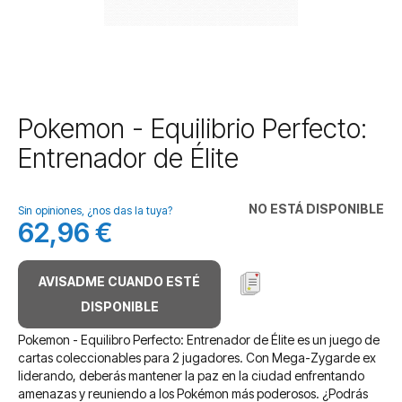
Saltar
Pokemon - Equilibrio Perfecto:
al
Entrenador de Élite
comienzo
de
la
NO ESTÁ DISPONIBLE
galería
Sin opiniones, ¿nos das la tuya?
62,96 €
de
imágenes
AVISADME CUANDO ESTÉ
DISPONIBLE
Pokemon - Equilibro Perfecto: Entrenador de Élite es un juego de
cartas coleccionables para 2 jugadores. Con Mega-Zygarde ex
liderando, deberás mantener la paz en la ciudad enfrentando
amenazas y reuniendo a los Pokémon más poderosos. ¿Podrás