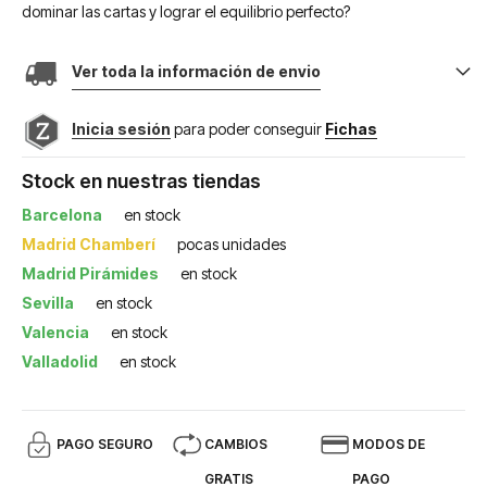
dominar las cartas y lograr el equilibrio perfecto?
Ver toda la información de envio
Inicia sesión
para poder conseguir
Fichas
Stock en nuestras tiendas
Barcelona
en stock
Madrid Chamberí
pocas unidades
Madrid Pirámides
en stock
Sevilla
en stock
Valencia
en stock
Valladolid
en stock
PAGO SEGURO
CAMBIOS
MODOS DE
GRATIS
PAGO