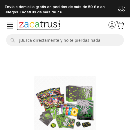
Envío a domicilio gratis en pedidos de más de 50 € o en
Juegos Zacatrus de más de 7 €
Buscar
Saltar
al
final
de
la
galería
de
imágenes