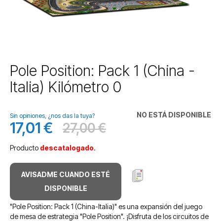
Saltar
Pole Position: Pack 1 (China -
al
Italia) Kilómetro 0
comienzo
de
la
NO ESTÁ DISPONIBLE
galería
Sin opiniones, ¿nos das la tuya?
17,01 €
27,00 €
de
Precio
Antes
imágenes
especial
Producto
descatalogado
.
AVISADME CUANDO ESTÉ
DISPONIBLE
"Pole Position: Pack 1 (China-Italia)" es una expansión del juego
de mesa de estrategia "Pole Position". ¡Disfruta de los circuitos de