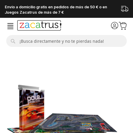
Envío a domicilio gratis en pedidos de más de 50 € o en
Juegos Zacatrus de más de 7 €
Buscar
Saltar
al
final
de
la
galería
de
imágenes