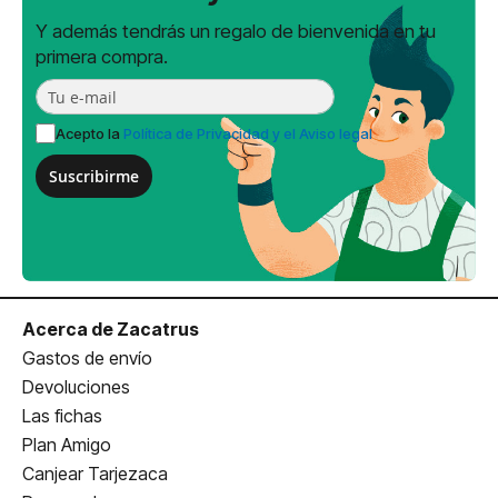
Y además tendrás un regalo de bienvenida en tu
primera compra.
Acepto la
Política de Privacidad y el Aviso legal
Suscribirme
Acerca de Zacatrus
Gastos de envío
Devoluciones
Las fichas
Plan Amigo
Canjear Tarjezaca