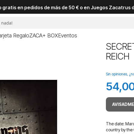
io gratis en pedidos de más de 50 € o en Juegos Zacatrus 
arjeta Regalo
ZACA+ BOX
Eventos
SECRE
REICH
Sin opiniones, ¿n
54,00
AVISADME
The date: March
country by the 