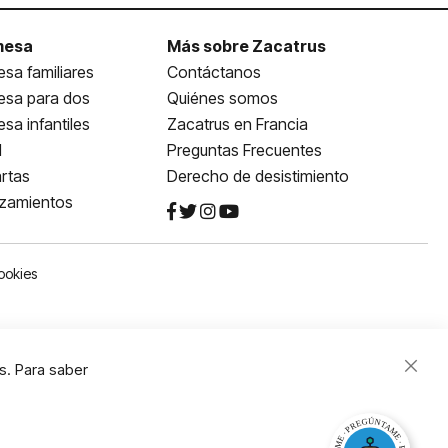
mesa
Más sobre Zacatrus
sa familiares
Contáctanos
esa para dos
Quiénes somos
sa infantiles
Zacatrus en Francia
l
Preguntas Frecuentes
rtas
Derecho de desistimiento
nzamientos
ookies
s. Para saber
Close
Cooki
Bar