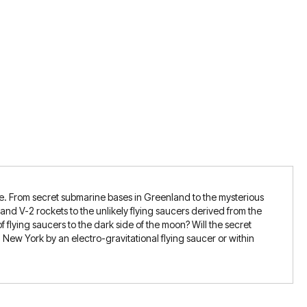
ve. From secret submarine bases in Greenland to the mysterious
nd V-2 rockets to the unlikely flying saucers derived from the
f flying saucers to the dark side of the moon? Will the secret
New York by an electro-gravitational flying saucer or within