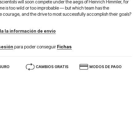
cientists will soon compete under the aegis of Heinrich Himmler, for
 is too wild or too improbable — but which team has the
e courage, and the drive to most successfully accomplish their goals?
da la información de envio
 sesión
para poder conseguir
Fichas
GURO
CAMBIOS GRATIS
MODOS DE PAGO