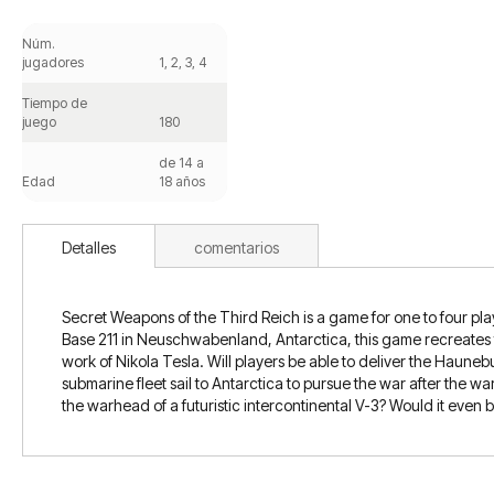
Saltar
al
Núm.
comienzo
jugadores
1, 2, 3, 4
de
la
Tiempo de
galería
juego
180
de
imágenes
de 14 a
Edad
18 años
Detalles
comentarios
Secret Weapons of the Third Reich is a game for one to four pl
Base 211 in Neuschwabenland, Antarctica, this game recreates t
work of Nikola Tesla. Will players be able to deliver the Haunebu
submarine fleet sail to Antarctica to pursue the war after the 
the warhead of a futuristic intercontinental V-3? Would it even be