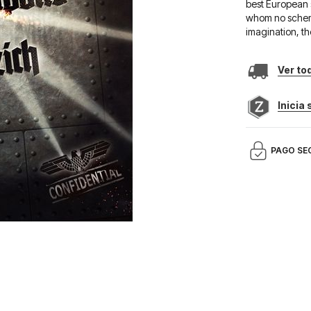
best European s
whom no scheme
imagination, th
Ver to
Inicia
PAGO SE