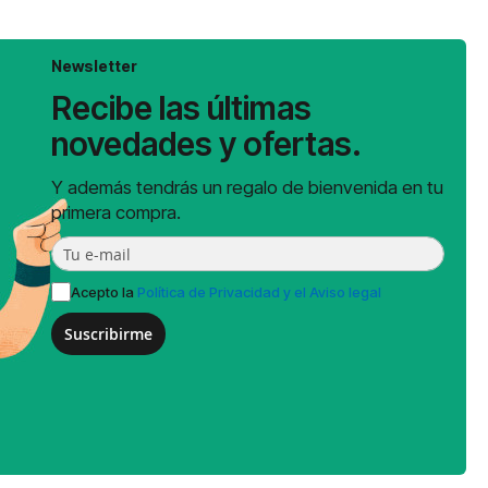
Newsletter
Recibe las últimas
novedades y ofertas.
Y además tendrás un regalo de bienvenida en tu
primera compra.
Acepto la
Política de Privacidad y el Aviso legal
Suscribirme