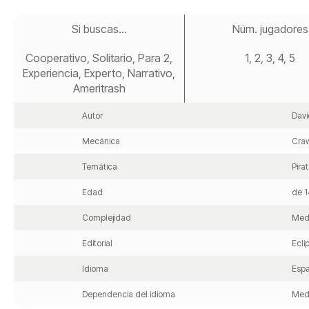
Saltar
al
Si buscas...
Núm. jugadores
comienzo
de
Cooperativo, Solitario, Para 2,
1, 2, 3, 4, 5
la
galería
Experiencia, Experto, Narrativo,
de
Ameritrash
imágenes
Autor
Davi
Mecánica
Craw
Temática
Pira
Edad
de 1
Complejidad
Med
Editorial
Eclip
Idioma
Espa
Dependencia del idioma
Med