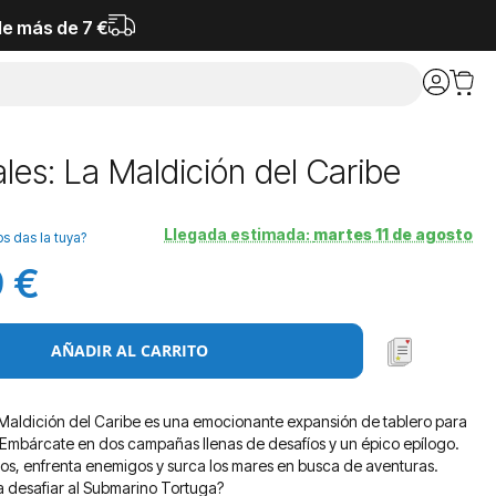
de más de 7 €
ales: La Maldición del Caribe
Llegada estimada:
martes 11 de agosto
os das la tuya?
 €
AÑADIR AL CARRITO
a Maldición del Caribe es una emocionante expansión de tablero para
 Embárcate en dos campañas llenas de desafíos y un épico epílogo.
os, enfrenta enemigos y surca los mares en busca de aventuras.
ra desafiar al Submarino Tortuga?