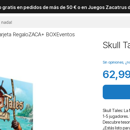
io gratis en pedidos de más de 50 € o en Juegos Zacatrus 
arjeta Regalo
ZACA+ BOX
Eventos
Skull T
Sin opiniones, ¿n
62,99
Skull Tales: L
1-5 jugadores.
Descubre tesor
¿Estás listo pa