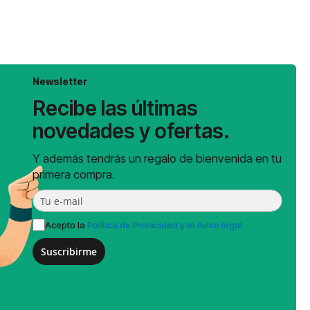
Newsletter
Recibe las últimas
novedades y ofertas.
Y además tendrás un regalo de bienvenida en tu
primera compra.
Acepto la
Política de Privacidad y el Aviso legal
Suscribirme