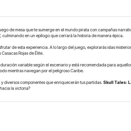
uego de mesa que te sumerge en el mundo pirata con campañas narrativ
, culminando en un epílogo que cerrará la historia de manera épica.
sfrutar de esta experiencia. A lo largo del juego, explorarás islas misteri
 Casacas Rojas de Élite.
 duración variable según el escenario y está recomendada para aquello
s, todo mientras navegan por el peligroso Caribe.
s, y diversos componentes que enriquecerán tus partidas.
Skull Tales: 
hacia la victoria?