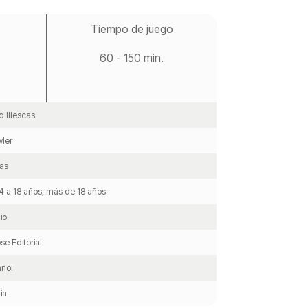
Tiempo de juego
60 - 150 min.
d Illescas
ler
tas
4 a 18 años, más de 18 años
io
se Editorial
ñol
ia