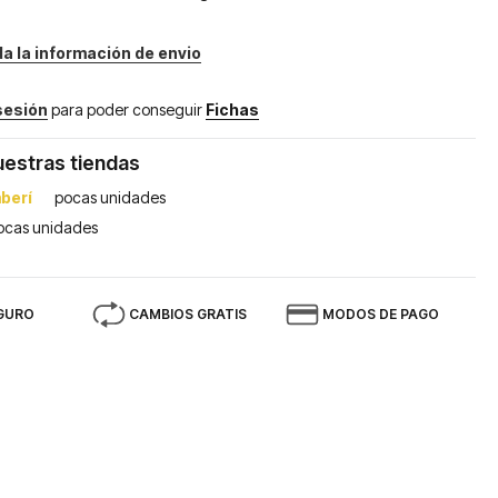
da la información de envio
 sesión
para poder conseguir
Fichas
uestras tiendas
berí
pocas unidades
ocas unidades
GURO
CAMBIOS GRATIS
MODOS DE PAGO