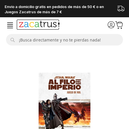
Envío a domicilio gratis en pedidos de más de 50 € o en
Juegos Zacatrus de más de 7 €
Buscar
Saltar
al
final
de
la
galería
de
imágenes