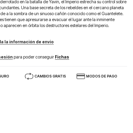
errotado en la batalla de Yavin, el Imperio estrecha su control sobre
ircundantes. Una base secreta de los rebeldes en el cercano planeta
nde a la sombra de un sinuoso cañón conocido como el Guantelete.
es tienen que apresurarse a evacuar el lugar ante la inminente
o aparecen en órbita los destructores estelares del Imperio.
da la información de envio
 sesión
para poder conseguir
Fichas
GURO
CAMBIOS GRATIS
MODOS DE PAGO