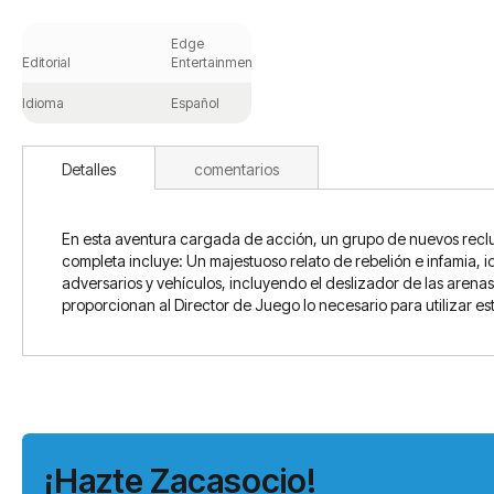
Saltar
al
Edge
comienzo
Editorial
Entertainment
de
la
Idioma
Español
galería
de
imágenes
Detalles
comentarios
En esta aventura cargada de acción, un grupo de nuevos reclut
completa incluye: Un majestuoso relato de rebelión e infamia,
adversarios y vehículos, incluyendo el deslizador de las arena
proporcionan al Director de Juego lo necesario para utilizar e
¡Hazte Zacasocio!