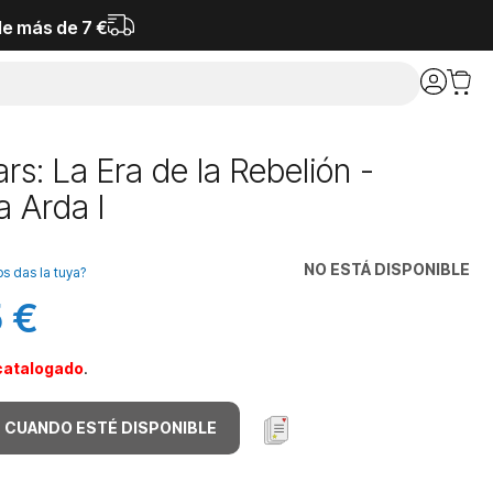
de más de 7 €
rs: La Era de la Rebelión -
a Arda I
NO ESTÁ DISPONIBLE
os das la tuya?
 €
catalogado
.
 CUANDO ESTÉ DISPONIBLE