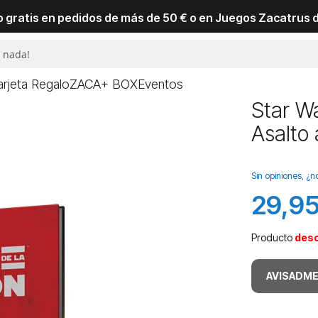
io gratis en pedidos de más de 50 € o en Juegos Zacatrus 
arjeta Regalo
ZACA+ BOX
Eventos
Star Wa
Asalto 
Sin opiniones, ¿n
29,95
Producto
des
AVISADME