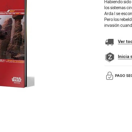
Habiendo sido d
los sistemas c
Arda I se esco
Pero los rebeld
invasión cuand
Ver to
Inicia
PAGO SE