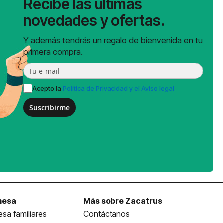
Recibe las últimas
novedades y ofertas.
Y además tendrás un regalo de bienvenida en tu
primera compra.
Acepto la
Política de Privacidad y el Aviso legal
Suscribirme
mesa
Más sobre Zacatrus
sa familiares
Contáctanos