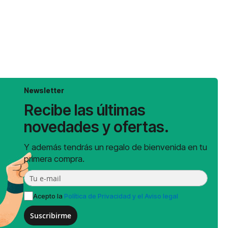
Newsletter
Recibe las últimas
novedades y ofertas.
Y además tendrás un regalo de bienvenida en tu
primera compra.
Acepto la
Política de Privacidad y el Aviso legal
Suscribirme