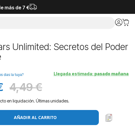
de más de 7 €
rs Unlimited: Secretos del Poder
e
Llegada estimada:
pasado mañana
os das la tuya?
€
4,49 €
Antes
cto en liquidación. Últimas unidades.
AÑADIR AL CARRITO