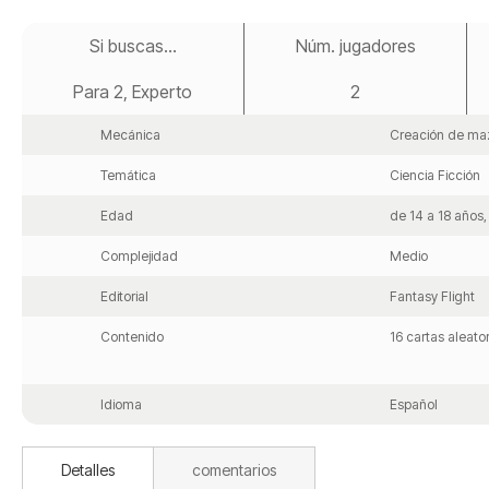
Saltar
al
Si buscas...
Núm. jugadores
comienzo
de
Para 2, Experto
2
la
galería
de
Mecánica
Creación de ma
imágenes
Temática
Ciencia Ficción
Edad
de 14 a 18 años
Complejidad
Medio
Editorial
Fantasy Flight
Contenido
16 cartas aleator
Idioma
Español
Detalles
comentarios