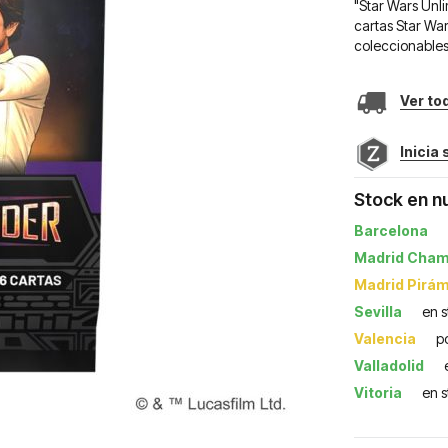
"Star Wars Unl
cartas Star Wa
coleccionables
Ver to
Inicia
Stock en n
Barcelona
Madrid Cham
Madrid Pirá
Sevilla
en 
Valencia
p
Valladolid
Vitoria
en 