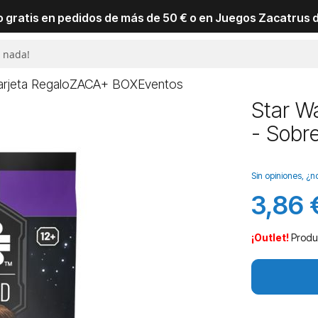
io gratis en pedidos de más de 50 € o en Juegos Zacatrus 
arjeta Regalo
ZACA+ BOX
Eventos
Star Wa
- Sobr
Sin opiniones, ¿n
3,86 
Precio
especial
¡Outlet!
Produ