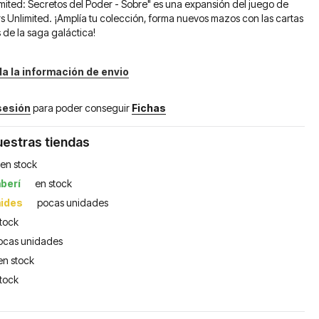
imited: Secretos del Poder - Sobre" es una expansión del juego de
rs Unlimited. ¡Amplía tu colección, forma nuevos mazos con las cartas
 de la saga galáctica!
da la información de envio
 sesión
para poder conseguir
Fichas
uestras tiendas
en stock
berí
en stock
mides
pocas unidades
stock
ocas unidades
en stock
stock