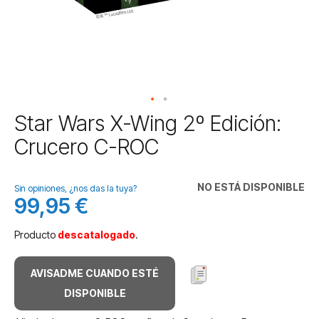
Saltar
Star Wars X-Wing 2º Edición:
al
Crucero C-ROC
comienzo
de
la
NO ESTÁ DISPONIBLE
galería
Sin opiniones, ¿nos das la tuya?
99,95 €
de
imágenes
Producto
descatalogado
.
AVISADME CUANDO ESTÉ
DISPONIBLE