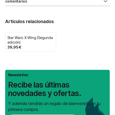
comentarios
Artículos relacionados
Star Wars: X-Wing (Segunda
edición)
39,95 €
Newsletter
Recibe las últimas
novedades y ofertas.
Y además tendrás un regalo de bienvenida en tu
primera compra.