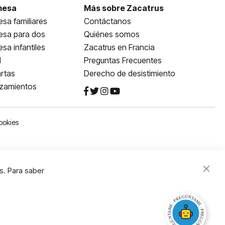
mesa
Más sobre Zacatrus
sa familiares
Contáctanos
esa para dos
Quiénes somos
sa infantiles
Zacatrus en Francia
l
Preguntas Frecuentes
rtas
Derecho de desistimiento
nzamientos
ookies
s. Para saber
Close
Cooki
Bar