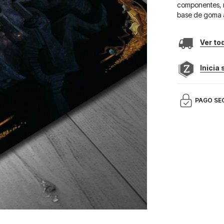
componentes, m
base de goma a
Ver to
Inicia
PAGO SE