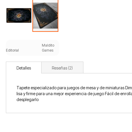
Saltar
al
Maldito
comienzo
Editorial
Games
de
la
galería
Detalles
Reseñas
2
de
imágenes
Tapete especializado para juegos de mesa y de miniaturas Di
lisa y firme para una mejor experiencia de juego Fácil de enrol
desplegarlo