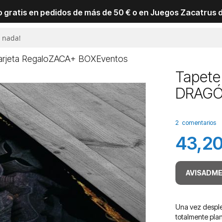
io gratis en pedidos de más de 50 € o en Juegos Zacatrus 
arjeta Regalo
ZACA+ BOX
Eventos
Tapete
DRAG
2
comentarios
43,20
AVISADME
Una vez desple
totalmente plan