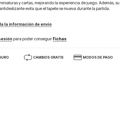
iniaturas y cartas, mejorando la experiencia de juego. Además, su
ntideslizante evita que el tapete se mueva durante la partida.
da la información de envio
 sesión
para poder conseguir
Fichas
GURO
CAMBIOS GRATIS
MODOS DE PAGO