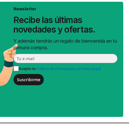
Newsletter
Recibe las últimas
novedades y ofertas.
Y además tendrás un regalo de bienvenida en tu
primera compra.
Acepto la
Política de Privacidad y el Aviso legal
Suscribirme