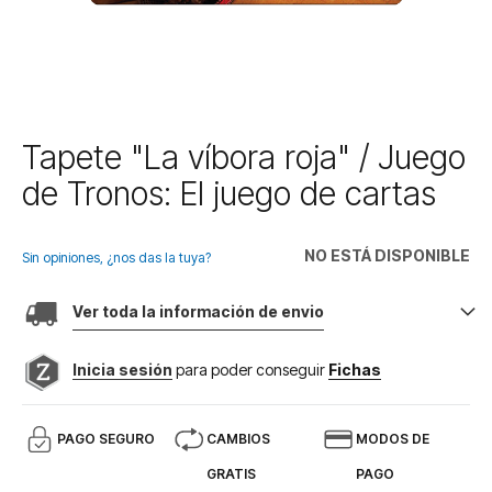
Saltar
Tapete "La víbora roja" / Juego
al
de Tronos: El juego de cartas
comienzo
de
la
NO ESTÁ DISPONIBLE
galería
Sin opiniones, ¿nos das la tuya?
de
imágenes
Ver toda la información de envio
Inicia sesión
para poder conseguir
Fichas
PAGO SEGURO
CAMBIOS
MODOS DE
GRATIS
PAGO