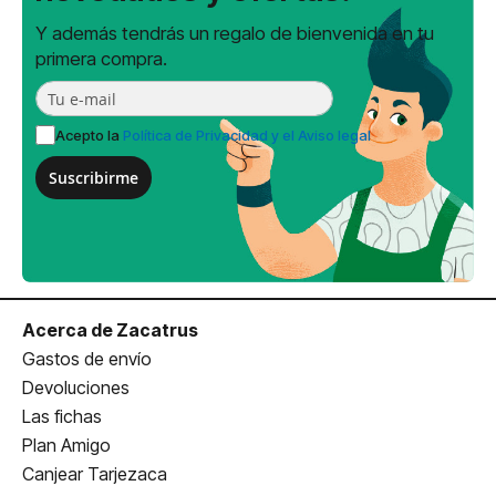
Y además tendrás un regalo de bienvenida en tu
primera compra.
Acepto la
Política de Privacidad y el Aviso legal
Suscribirme
Acerca de Zacatrus
Gastos de envío
Devoluciones
Las fichas
Plan Amigo
Canjear Tarjezaca