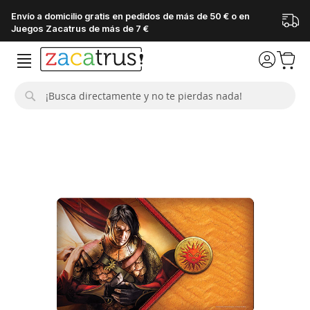
Envío a domicilio gratis en pedidos de más de 50 € o en
Juegos Zacatrus de más de 7 €
Buscar
Saltar
al
final
de
la
galería
de
imágenes