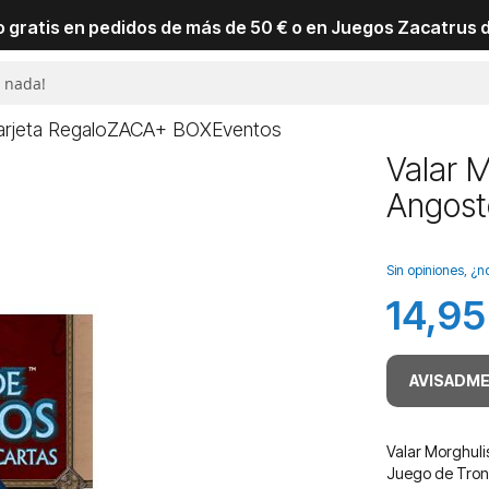
io gratis en pedidos de más de 50 € o en Juegos Zacatrus 
arjeta Regalo
ZACA+ BOX
Eventos
Valar M
Angost
Sin opiniones, ¿n
14,95
AVISADME
Valar Morghuli
Juego de Trono