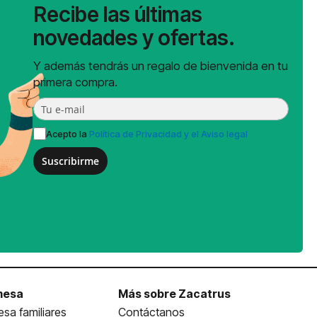
Recibe las últimas
novedades y ofertas.
Y además tendrás un regalo de bienvenida en tu
primera compra.
Acepto la
Política de Privacidad y el Aviso legal
Suscribirme
mesa
Más sobre Zacatrus
sa familiares
Contáctanos