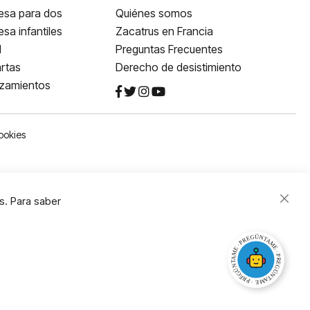
esa para dos
Quiénes somos
sa infantiles
Zacatrus en Francia
l
Preguntas Frecuentes
rtas
Derecho de desistimiento
nzamientos
ookies
s. Para saber
Close
Cooki
Bar