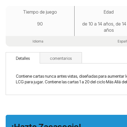
Saltar
al
Tiempo de juego
Edad
comienzo
de
90
de 10 a 14 años, de 14
la
galería
años
de
imágenes
Idioma
Españ
Detalles
comentarios
Contiene cartas nunca antes vistas, diseñadas para aumentar l
LCG para jugar. Contiene las cartas 1 a 20 del ciclo Más Allá d