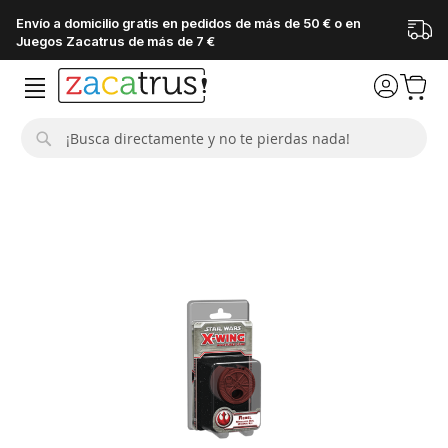
Envío a domicilio gratis en pedidos de más de 50 € o en
Juegos Zacatrus de más de 7 €
Buscar
Saltar
al
final
de
la
galería
de
imágenes