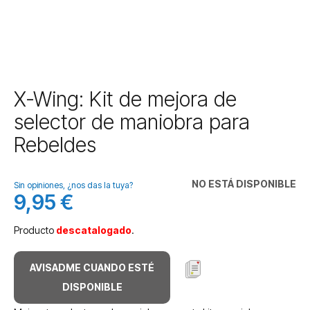
Saltar
X-Wing: Kit de mejora de
al
selector de maniobra para
comienzo
de
Rebeldes
la
galería
de
NO ESTÁ DISPONIBLE
Sin opiniones, ¿nos das la tuya?
imágenes
9,95 €
Producto
descatalogado
.
AVISADME CUANDO ESTÉ
DISPONIBLE