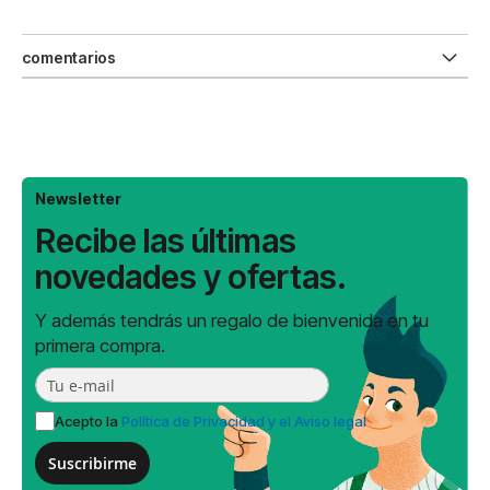
comentarios
Newsletter
Recibe las últimas
novedades y ofertas.
Y además tendrás un regalo de bienvenida en tu
primera compra.
Acepto la
Política de Privacidad y el Aviso legal
Suscribirme