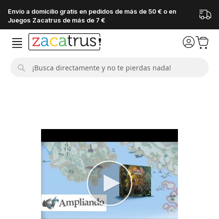
Envío a domicilio gratis en pedidos de más de 50 € o en
Juegos Zacatrus de más de 7 €
Buscar
Saltar
al
final
de
la
galería
de
imágenes