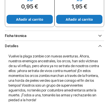
0,95 €
1,95 €
Añadir al carrito
Añadir al carrito
Ficha técnica
Detalles
Vuelve la plaga zombie con nuevas aventuras. Ahora,
nuestros enemigos ancestrales, los orcos, han sido víctimas
de su vil influjo, pero ahora ya no se trata de nosotros contra
ellos: ¡ahora se trata de vivos contra muertos! ¡En estos
momentos los orcos zombis marchan a través de la frontera,
una horda de pieles verdes que trae consigo el fin de los
tiempos! Vosotros sois un grupo de supervivientes
aguerridos, no tenéis por costumbre amedrentaros ante la
muerte. ¡Todos a una, tomaréis las armas y rechazaréis sin
piedad a la horda!