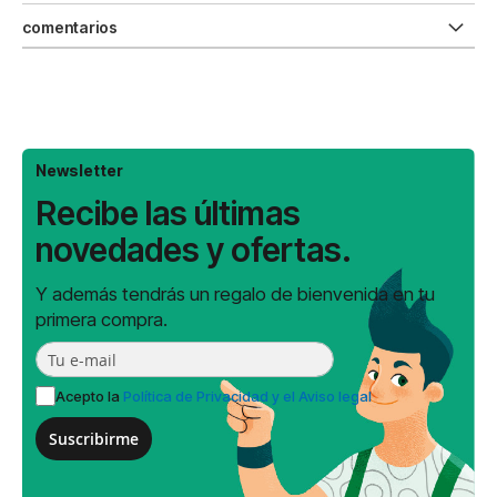
comentarios
Newsletter
Recibe las últimas
novedades y ofertas.
Y además tendrás un regalo de bienvenida en tu
primera compra.
Acepto la
Política de Privacidad y el Aviso legal
Suscribirme