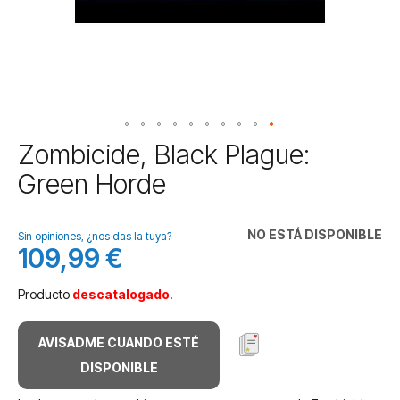
Saltar
Zombicide, Black Plague:
al
Green Horde
comienzo
de
la
NO ESTÁ DISPONIBLE
galería
Sin opiniones, ¿nos das la tuya?
109,99 €
de
imágenes
Producto
descatalogado
.
AVISADME CUANDO ESTÉ
DISPONIBLE