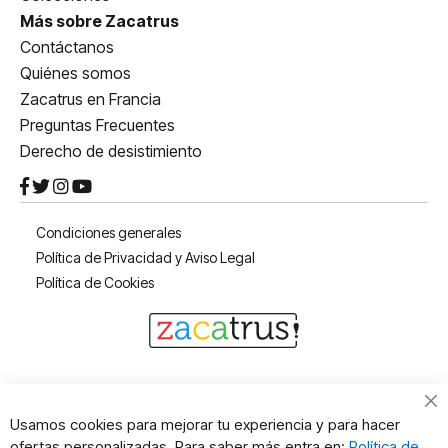
Más sobre Zacatrus
Contáctanos
Quiénes somos
Zacatrus en Francia
Preguntas Frecuentes
Derecho de desistimiento
Condiciones generales
Política de Privacidad y Aviso Legal
Política de Cookies
Cl
Usamos cookies para mejorar tu experiencia y para hacer
Co
ofertas personalizadas. Para saber más entra en:
Política de