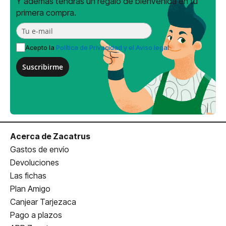
Y además tendrás un regalo de bienvenida en tu
primera compra.
Acepto la
Política de Privacidad y el Aviso legal
Suscribirme
Acerca de Zacatrus
Gastos de envío
Devoluciones
Las fichas
Plan Amigo
Canjear Tarjezaca
Pago a plazos