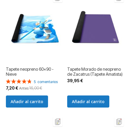
Tapete neopreno 60x90 -
Tapete Morado de neopreno
Nieve
de Zacatrus (Tapete Amatista)
39,95 €
Valoración:
5
comentarios
96%
Precio
7,20 €
16,00 €
Antes
especial
Añadir al carrito
Añadir al carrito