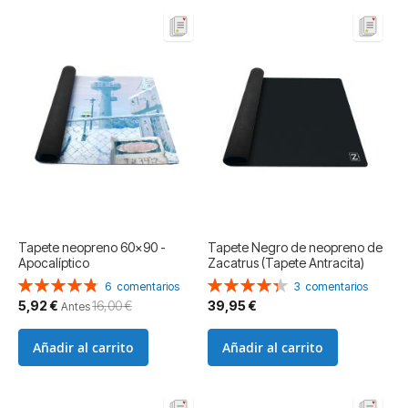
Tapete neopreno 60x90 -
Tapete Negro de neopreno de
Apocalíptico
Zacatrus (Tapete Antracita)
Valoración:
Valoración:
6
comentarios
3
comentarios
97%
87%
Precio
5,92 €
16,00 €
39,95 €
Antes
especial
Añadir al carrito
Añadir al carrito