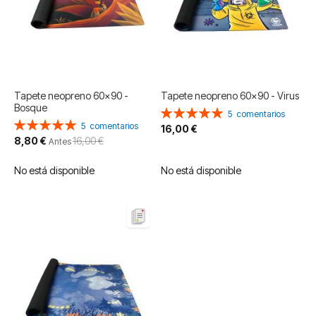
Tapete neopreno 60x90 -
Tapete neopreno 60x90 - Virus
Bosque
Valoración:
5
comentarios
Valoración:
100%
5
comentarios
16,00 €
100%
Precio
8,80 €
16,00 €
Antes
especial
No está disponible
No está disponible