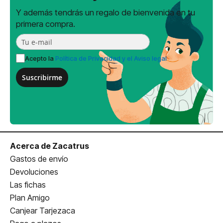
Y además tendrás un regalo de bienvenida en tu
primera compra.
Acepto la
Política de Privacidad y el Aviso legal
Suscribirme
Acerca de Zacatrus
Gastos de envío
Devoluciones
Las fichas
Plan Amigo
Canjear Tarjezaca