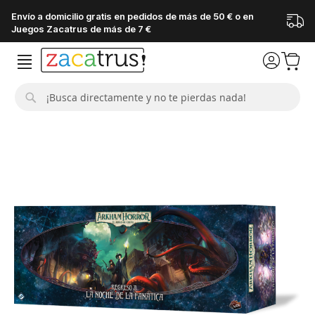
Envío a domicilio gratis en pedidos de más de 50 € o en
Juegos Zacatrus de más de 7 €
Buscar
Saltar
al
final
de
la
galería
de
imágenes