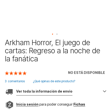
Saltar
Arkham Horror, El juego de
al
cartas: Regreso a la noche de
comienzo
de
la fanática
la
galería
de
NO ESTÁ DISPONIBLE
Valoración:
imágenes
100
100
% of
3
comentarios
¿Qué opinas de este producto?
Ver toda la información de envio
Inicia sesión
para poder conseguir
Fichas