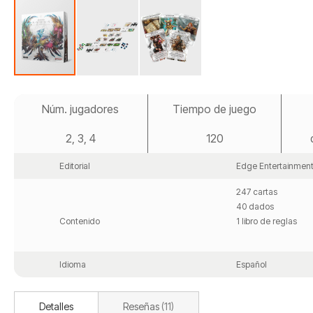
Saltar
al
Núm. jugadores
Tiempo de juego
comienzo
de
2, 3, 4
120
la
galería
de
Editorial
Edge Entertainmen
imágenes
247 cartas
40 dados
Contenido
1 libro de reglas
Idioma
Español
Detalles
Reseñas
11