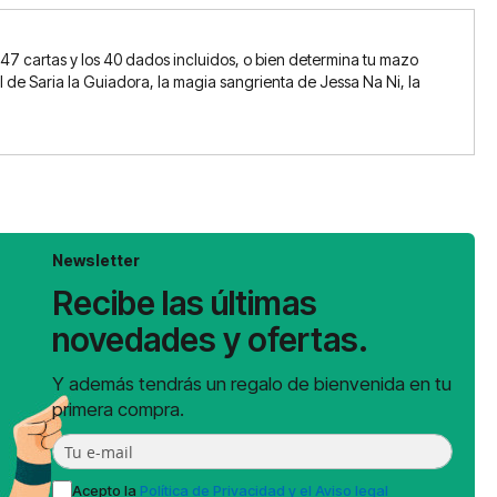
247 cartas y los 40 dados incluidos, o bien determina tu mazo
l de Saria la Guiadora, la magia sangrienta de Jessa Na Ni, la
Newsletter
Recibe las últimas
novedades y ofertas.
Y además tendrás un regalo de bienvenida en tu
primera compra.
Acepto la
Política de Privacidad y el Aviso legal