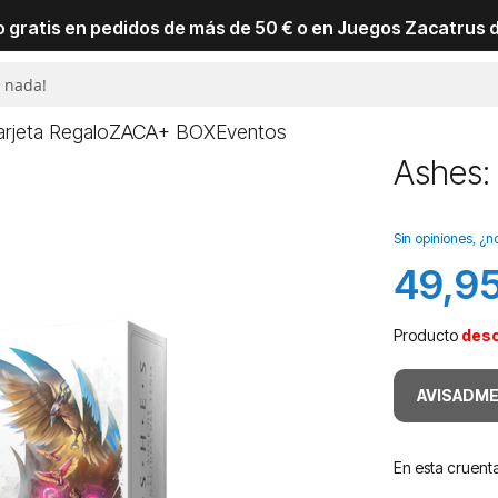
io gratis en pedidos de más de 50 € o en Juegos Zacatrus 
arjeta Regalo
ZACA+ BOX
Eventos
Ashes: 
Sin opiniones, ¿n
49,95
Producto
des
AVISADME
En esta cruenta