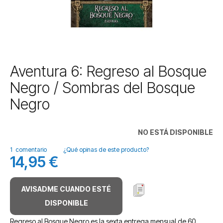
Saltar
Aventura 6: Regreso al Bosque
al
Negro / Sombras del Bosque
comienzo
de
Negro
la
galería
de
NO ESTÁ DISPONIBLE
imágenes
1
comentario
¿Qué opinas de este producto?
14,95 €
AVISADME CUANDO ESTÉ
DISPONIBLE
Regreso al Bosque Negro es la sexta entrega mensual de 60