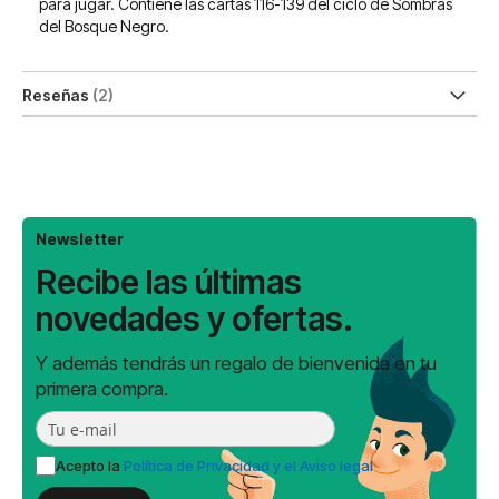
para jugar. Contiene las cartas 116-139 del ciclo de Sombras
del Bosque Negro.
Reseñas
2
Newsletter
Recibe las últimas
novedades y ofertas.
Y además tendrás un regalo de bienvenida en tu
primera compra.
Acepto la
Política de Privacidad y el Aviso legal