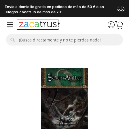
Envío a domicilio gratis en pedidos de más de 50 € o en
Juegos Zacatrus de más de 7 €
Buscar
Saltar
al
final
de
la
galería
de
imágenes