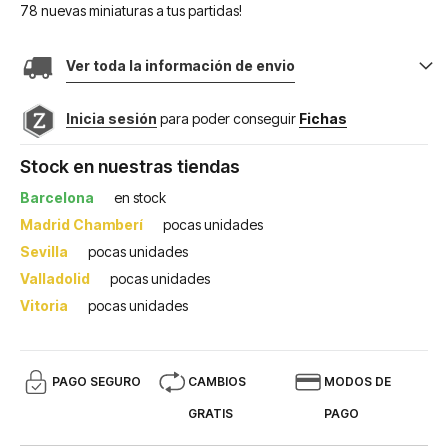
78 nuevas miniaturas a tus partidas!
Ver toda la información de envio
Inicia sesión
para poder conseguir
Fichas
Stock en nuestras tiendas
Barcelona
en stock
Madrid Chamberí
pocas unidades
Sevilla
pocas unidades
Valladolid
pocas unidades
Vitoria
pocas unidades
PAGO SEGURO
CAMBIOS
MODOS DE
GRATIS
PAGO