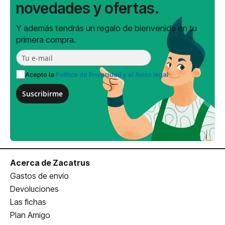
novedades y ofertas.
Y además tendrás un regalo de bienvenida en tu
primera compra.
Acepto la
Política de Privacidad y el Aviso legal
Suscribirme
Acerca de Zacatrus
Gastos de envío
Devoluciones
Las fichas
Plan Amigo