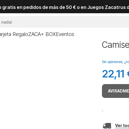
io gratis en pedidos de más de 50 € o en Juegos Zacatrus 
arjeta Regalo
ZACA+ BOX
Eventos
Camiset
Sin opiniones, ¿n
22,11 
AVISADME
.
Ver to