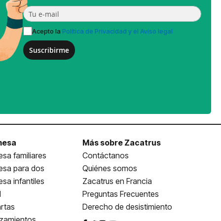
Acepto la
Política de Privacidad y el Aviso legal
Suscribirme
mesa
Más sobre Zacatrus
sa familiares
Contáctanos
esa para dos
Quiénes somos
sa infantiles
Zacatrus en Francia
l
Preguntas Frecuentes
rtas
Derecho de desistimiento
nzamientos