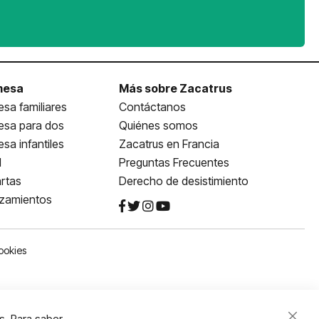
mesa
Más sobre Zacatrus
sa familiares
Contáctanos
esa para dos
Quiénes somos
sa infantiles
Zacatrus en Francia
l
Preguntas Frecuentes
rtas
Derecho de desistimiento
nzamientos
ookies
s. Para saber