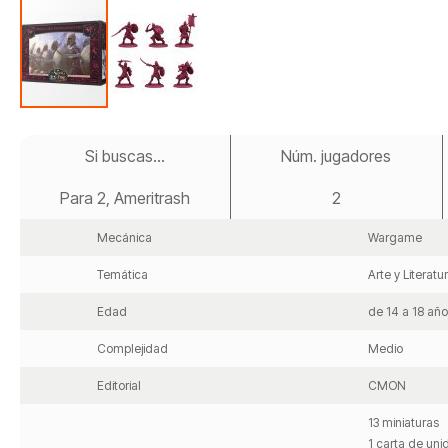
Saltar
al
Si buscas...
Núm. jugadores
comienzo
de
Para 2, Ameritrash
2
la
galería
de
Mecánica
Wargame
imágenes
Temática
Arte y Literatu
Edad
de 14 a 18 añ
Complejidad
Medio
Editorial
CMON
13 miniaturas
1 carta de un