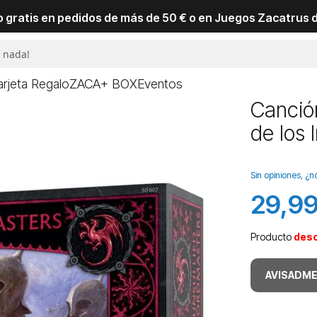
io gratis en pedidos de más de 50 € o en Juegos Zacatrus 
arjeta Regalo
ZACA+ BOX
Eventos
Canció
de los
Sin opiniones, ¿n
29,99
Producto
des
AVISADME