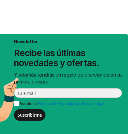
Newsletter
Recibe las últimas
novedades y ofertas.
Y además tendrás un regalo de bienvenida en tu
primera compra.
Acepto la
Política de Privacidad y el Aviso legal
Suscribirme