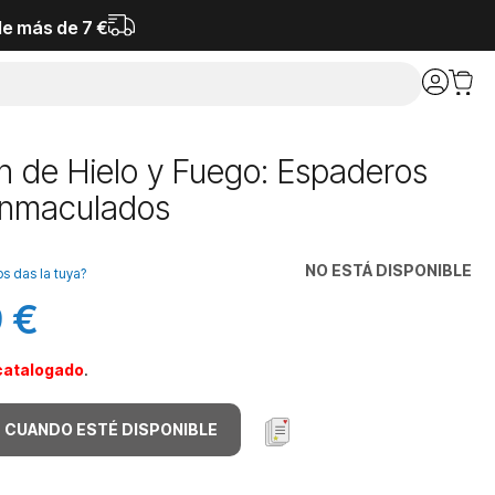
de más de 7 €
n de Hielo y Fuego: Espaderos
 Inmaculados
NO ESTÁ DISPONIBLE
os das la tuya?
 €
catalogado
.
 CUANDO ESTÉ DISPONIBLE