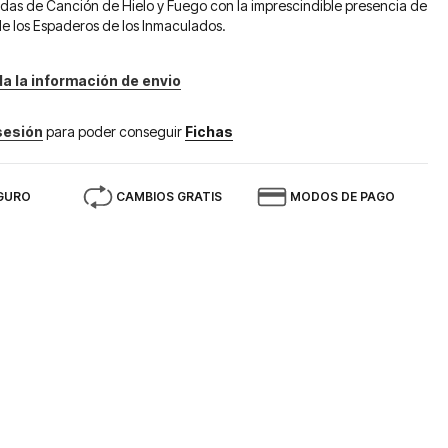
tidas de Canción de Hielo y Fuego con la imprescindible presencia de
 de los Espaderos de los Inmaculados.
da la información de envio
 sesión
para poder conseguir
Fichas
GURO
CAMBIOS GRATIS
MODOS DE PAGO