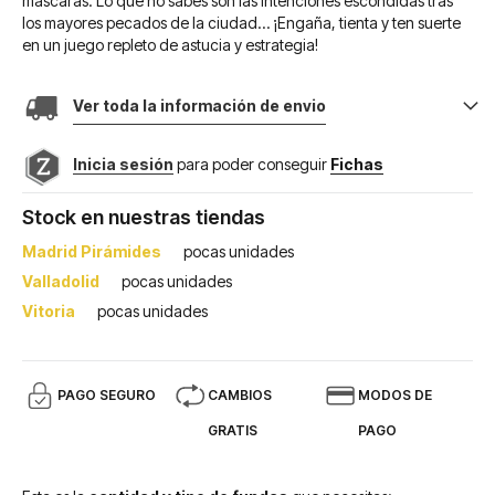
máscaras. Lo que no sabes son las intenciones escondidas tras
los mayores pecados de la ciudad… ¡Engaña, tienta y ten suerte
en un juego repleto de astucia y estrategia!
Ver toda la información de envio
Inicia sesión
para poder conseguir
Fichas
Stock en nuestras tiendas
Madrid Pirámides
pocas unidades
Valladolid
pocas unidades
Vitoria
pocas unidades
PAGO SEGURO
CAMBIOS
MODOS DE
GRATIS
PAGO