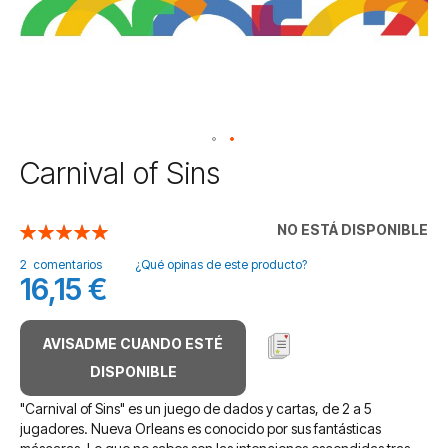
Saltar
Carnival of Sins
al
comienzo
de
NO ESTÁ DISPONIBLE
Valoración:
la
100
100
% of
galería
2
comentarios
¿Qué opinas de este producto?
16,15 €
de
imágenes
AVISADME CUANDO ESTÉ
DISPONIBLE
"Carnival of Sins" es un juego de dados y cartas, de 2 a 5
jugadores. Nueva Orleans es conocido por sus fantásticas