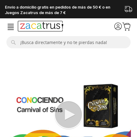
Envío a domicilio gratis en pedidos de más de 50 € o en
Juegos Zacatrus de más de 7 €
Buscar
Saltar
al
final
de
la
galería
de
imágenes