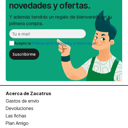
novedades y ofertas.
Y además tendrás un regalo de bienvenida en tu
primera compra.
Acepto la
Política de Privacidad y el Aviso legal
Suscribirme
Acerca de Zacatrus
Gastos de envío
Devoluciones
Las fichas
Plan Amigo