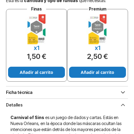
Esta es la
cantidad y tipo de fundas
que necesitas:
Finas
Premium
x1
x1
1,50 €
2,50 €
Añadir al carrito
Añadir al carrito
Ficha técnica
Detalles
Carnival of Sins
es un juego de dados y cartas. Estás en
Nueva Orleans, en la época donde las máscaras ocultan las
intenciones que están detrás de los mayores pecados de la