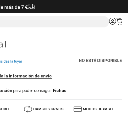
de más de 7 €
ll
NO ESTÁ DISPONIBLE
os das la tuya?
da la información de envio
 sesión
para poder conseguir
Fichas
GURO
CAMBIOS GRATIS
MODOS DE PAGO