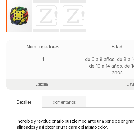
Saltar
al
Núm. jugadores
Edad
comienzo
de
1
de 6 a 8 años, de 8 a 
la
galería
de 10 a 14 años, de 1
de
años
imágenes
Editorial
Cay
Detalles
comentarios
Increíble y revolucionario puzzle mediante una serie de engran
alineados y así obtener una cara del mismo color.