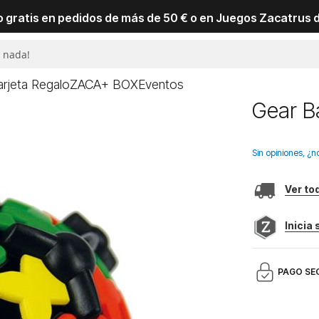
io gratis en pedidos de más de 50 € o en Juegos Zacatrus 
arjeta Regalo
ZACA+ BOX
Eventos
Gear Ba
Sin opiniones, ¿n
Ver to
Inicia
PAGO SE