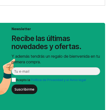
Newsletter
Recibe las últimas
novedades y ofertas.
Y además tendrás un regalo de bienvenida en tu
primera compra.
Acepto la
Política de Privacidad y el Aviso legal
Suscribirme