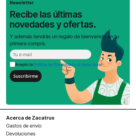
Newsletter
Recibe las últimas
novedades y ofertas.
Y además tendrás un regalo de bienvenida en tu
primera compra.
Acepto la
Política de Privacidad y el Aviso legal
Suscribirme
Acerca de Zacatrus
Gastos de envío
Devoluciones