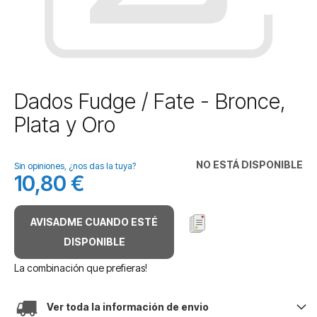
Saltar
Dados Fudge / Fate - Bronce,
al
Plata y Oro
comienzo
de
la
NO ESTÁ DISPONIBLE
galería
Sin opiniones, ¿nos das la tuya?
10,80 €
de
imágenes
AVISADME CUANDO ESTÉ
DISPONIBLE
La combinación que prefieras!
Ver toda la información de envio