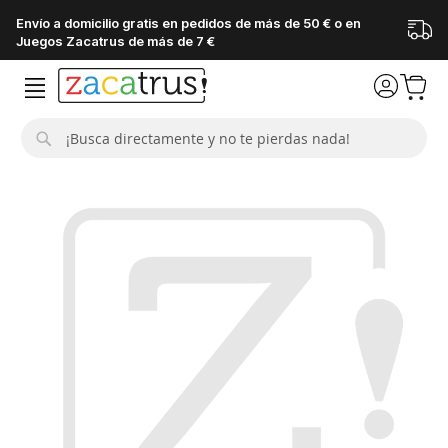
Envío a domicilio gratis en pedidos de más de 50 € o en
Juegos Zacatrus de más de 7 €
Buscar
Saltar
al
final
de
la
galería
de
imágenes