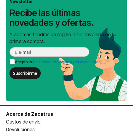
Newsletter
Recibe las últimas
novedades y ofertas.
Y además tendrás un regalo de bienvenida en tu
primera compra.
Acepto la
Política de Privacidad y el Aviso legal
Suscribirme
Acerca de Zacatrus
Gastos de envío
Devoluciones