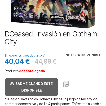
Saltar
DCeased: Invasión en Gotham
al
City
comienzo
de
la
NO ESTÁ DISPONIBLE
galería
Sin opiniones, ¿nos das la tuya?
40,04 €
44,99 €
de
Precio
Antes
imágenes
especial
Producto
descatalogado
.
AVISADME CUANDO ESTÉ
DISPONIBLE
"DCeased: Invasión en Gotham City" es un juego de tablero, de
carácter cooperativo y de 1 a 4 participantes. Enfréntate a zombis