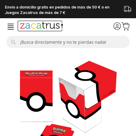
Envío a domicilio gratis en pedidos de más de 50 € o en
Juegos Zacatrus de más de 7 €
Buscar
Saltar
al
final
de
la
galería
de
imágenes