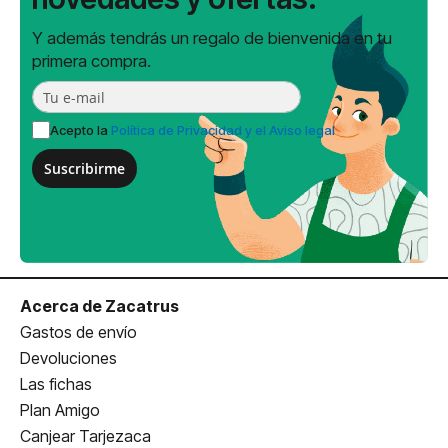
Y además tendrás un regalo de bienvenida en tu
primera compra.
Acepto la
Política de Privacidad y el Aviso legal
Suscribirme
Acerca de Zacatrus
Gastos de envío
Devoluciones
Las fichas
Plan Amigo
Canjear Tarjezaca