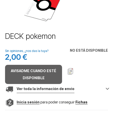
Saltar
DECK pokemon
al
comienzo
de
NO ESTÁ DISPONIBLE
Sin opiniones, ¿nos das la tuya?
la
2,00 €
galería
de
imágenes
AVISADME CUANDO ESTÉ
DISPONIBLE
Ver toda la información de envio
Inicia sesión
para poder conseguir
Fichas