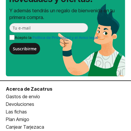
Y además tendrás un regalo de bienvenida en tu
primera compra.
Acepto la
Política de Privacidad y el Aviso legal
Suscribirme
Acerca de Zacatrus
Gastos de envío
Devoluciones
Las fichas
Plan Amigo
Canjear Tarjezaca