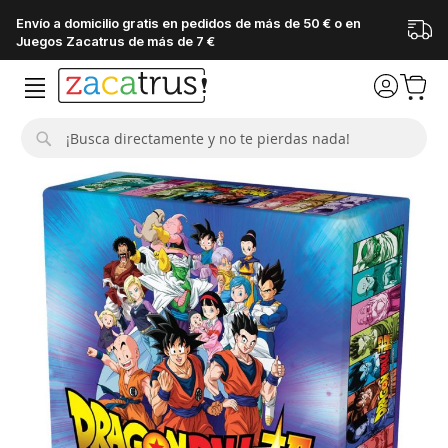
Envío a domicilio gratis en pedidos de más de 50 € o en
Juegos Zacatrus de más de 7 €
Buscar
Saltar
al
final
de
la
galería
de
imágenes