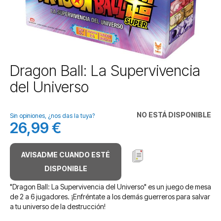
Saltar
Dragon Ball: La Supervivencia
al
del Universo
comienzo
de
la
NO ESTÁ DISPONIBLE
galería
Sin opiniones, ¿nos das la tuya?
26,99 €
de
imágenes
AVISADME CUANDO ESTÉ
DISPONIBLE
"Dragon Ball: La Supervivencia del Universo" es un juego de mesa
de 2 a 6 jugadores. ¡Enfréntate a los demás guerreros para salvar
a tu universo de la destrucción!