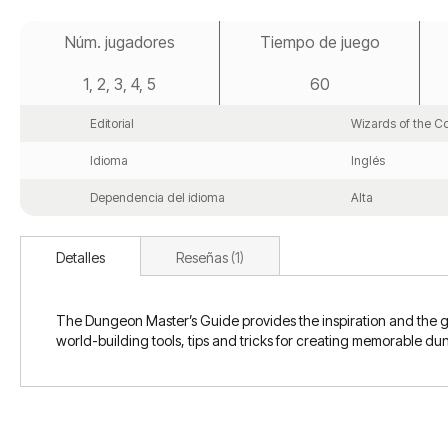
Saltar
al
Núm. jugadores
Tiempo de juego
comienzo
de
1, 2, 3, 4, 5
60
la
galería
de
Editorial
Wizards of the C
imágenes
Idioma
Inglés
Dependencia del idioma
Alta
Detalles
Reseñas
1
The Dungeon Master’s Guide provides the inspiration and the gu
world-building tools, tips and tricks for creating memorable 