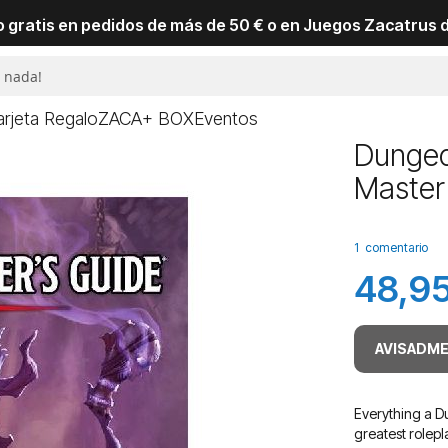
io gratis en pedidos de más de 50 € o en Juegos Zacatrus 
arjeta Regalo
ZACA+ BOX
Eventos
Dungeo
Master
1
comentario
48,95
AVISADME
Everything a D
greatest rolep