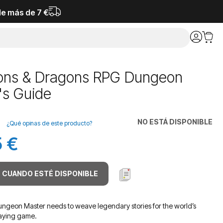
de más de 7 €
ns & Dragons RPG Dungeon
's Guide
NO ESTÁ DISPONIBLE
¿Qué opinas de este producto?
 €
 CUANDO ESTÉ DISPONIBLE
ungeon Master needs to weave legendary stories for the world’s
laying game.