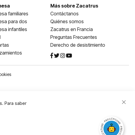
mesa
Más sobre Zacatrus
sa familiares
Contáctanos
esa para dos
Quiénes somos
sa infantiles
Zacatrus en Francia
l
Preguntas Frecuentes
rtas
Derecho de desistimiento
nzamientos
ookies
s. Para saber
Close
Cooki
Bar