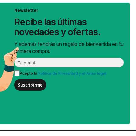
Newsletter
Recibe las últimas
novedades y ofertas.
Y además tendrás un regalo de bienvenida en tu
primera compra.
Acepto la
Política de Privacidad y el Aviso legal
Suscribirme