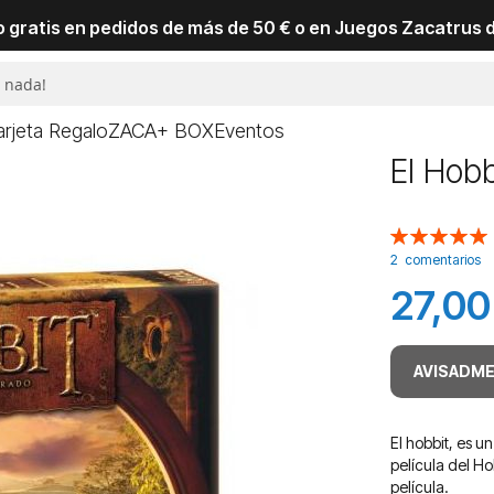
io gratis en pedidos de más de 50 € o en Juegos Zacatrus 
arjeta Regalo
ZACA+ BOX
Eventos
El Hobb
Valoración:
100
100
% of
2
comentarios
27,00
AVISADME
El hobbit, es u
película del Ho
película.