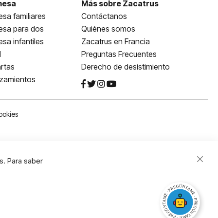
mesa
Más sobre Zacatrus
sa familiares
Contáctanos
esa para dos
Quiénes somos
sa infantiles
Zacatrus en Francia
l
Preguntas Frecuentes
rtas
Derecho de desistimiento
nzamientos
ookies
s. Para saber
Close
Cooki
Bar