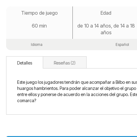
Saltar
al
Tiempo de juego
Edad
comienzo
de
60 min
de 10 a 14 años, de 14 a 18
la
galería
años
de
imágenes
Idioma
Español
Detalles
Reseñas
2
Este juego los jugadores tendrán que acompañar a Bilbo en su
huargos hambrientos. Para poder alcanzar el objetivo el grupo
entre ellos y ponerse de acuerdo en la acciones del grupo. Es
comarca?