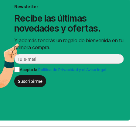
Newsletter
Recibe las últimas
novedades y ofertas.
Y además tendrás un regalo de bienvenida en tu
primera compra.
Acepto la
Política de Privacidad y el Aviso legal
Suscribirme