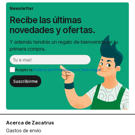
Newsletter
Recibe las últimas
novedades y ofertas.
Y además tendrás un regalo de bienvenida en tu
primera compra.
Acepto la
Política de Privacidad y el Aviso legal
Suscribirme
Acerca de Zacatrus
Gastos de envío