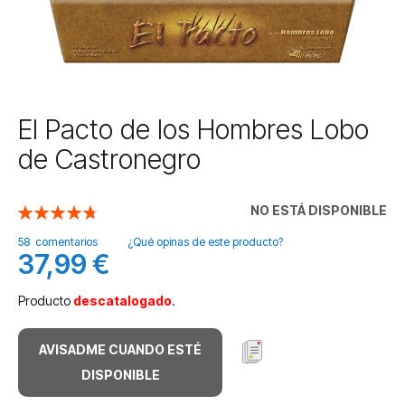
Saltar
El Pacto de los Hombres Lobo
al
de Castronegro
comienzo
de
la
NO ESTÁ DISPONIBLE
Valoración:
galería
95
100
% of
de
58
comentarios
¿Qué opinas de este producto?
imágenes
37,99 €
Producto
descatalogado
.
AVISADME CUANDO ESTÉ
DISPONIBLE