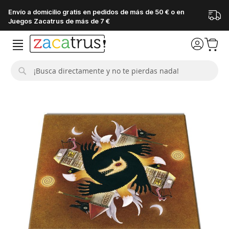
Envío a domicilio gratis en pedidos de más de 50 € o en
Juegos Zacatrus de más de 7 €
Buscar
Saltar
al
final
de
la
galería
de
imágenes