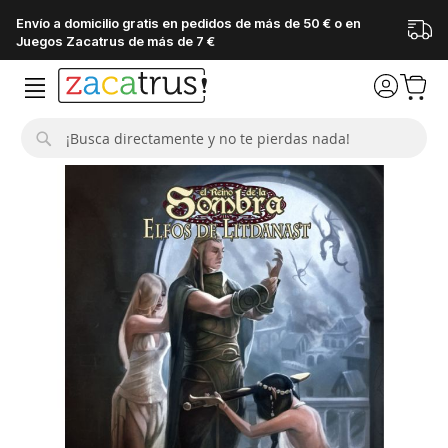
Envío a domicilio gratis en pedidos de más de 50 € o en
Juegos Zacatrus de más de 7 €
Buscar
Saltar
al
final
de
la
galería
de
imágenes