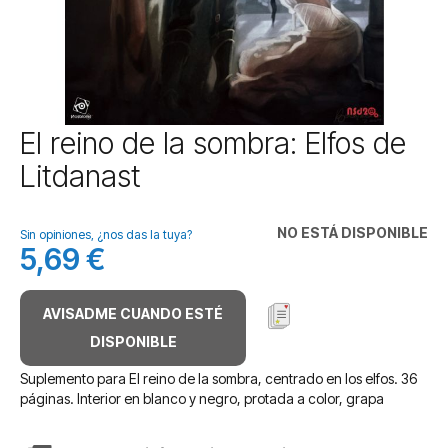
Saltar
El reino de la sombra: Elfos de
al
Litdanast
comienzo
de
la
NO ESTÁ DISPONIBLE
galería
Sin opiniones, ¿nos das la tuya?
5,69 €
de
imágenes
AVISADME CUANDO ESTÉ
DISPONIBLE
Suplemento para El reino de la sombra, centrado en los elfos. 36
páginas. Interior en blanco y negro, protada a color, grapa