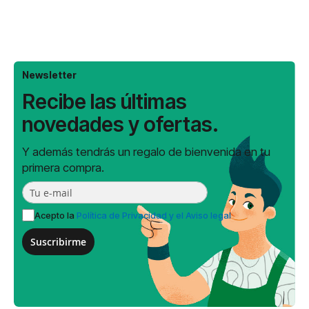
Newsletter
Recibe las últimas
novedades y ofertas.
Y además tendrás un regalo de bienvenida en tu
primera compra.
Acepto la
Política de Privacidad y el Aviso legal
Suscribirme