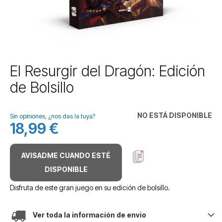
Saltar
El Resurgir del Dragón: Edición
al
de Bolsillo
comienzo
de
la
NO ESTÁ DISPONIBLE
galería
Sin opiniones, ¿nos das la tuya?
18,99 €
de
imágenes
AVISADME CUANDO ESTÉ
DISPONIBLE
Disfruta de este gran juego en su edición de bolsillo.
Ver toda la información de envio