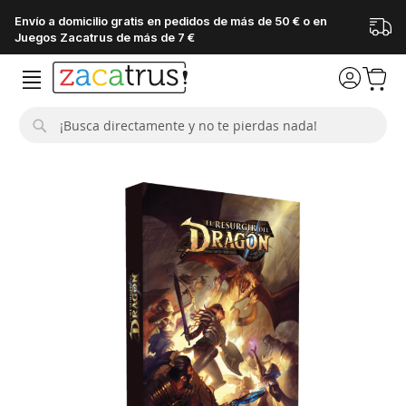
Envío a domicilio gratis en pedidos de más de 50 € o en
Juegos Zacatrus de más de 7 €
Buscar
Saltar
al
final
de
la
galería
de
imágenes