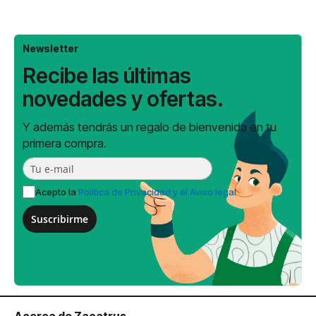
Newsletter
Recibe las últimas
novedades y ofertas.
Y además tendrás un regalo de bienvenida en tu
primera compra.
Acepto la
Política de Privacidad y el Aviso legal
Suscribirme