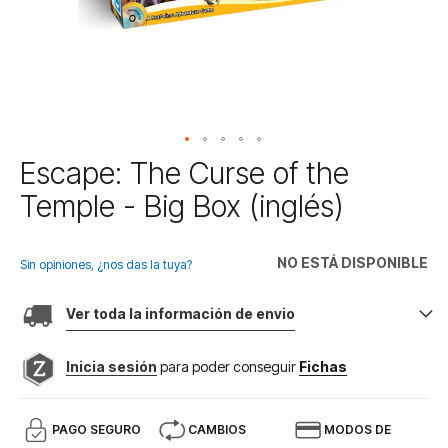
Saltar
Escape: The Curse of the
al
Temple - Big Box (inglés)
comienzo
de
la
NO ESTÁ DISPONIBLE
galería
Sin opiniones, ¿nos das la tuya?
de
imágenes
Ver toda la información de envio
Inicia sesión
para poder conseguir
Fichas
PAGO SEGURO
CAMBIOS
MODOS DE