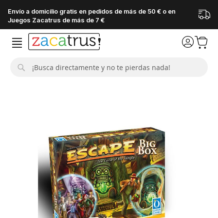
Envío a domicilio gratis en pedidos de más de 50 € o en
Juegos Zacatrus de más de 7 €
Buscar
Saltar
al
final
de
la
galería
de
imágenes