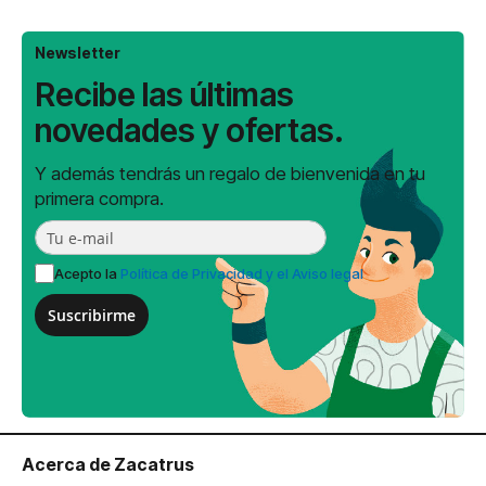
Newsletter
Recibe las últimas
novedades y ofertas.
Y además tendrás un regalo de bienvenida en tu
primera compra.
Acepto la
Política de Privacidad y el Aviso legal
Suscribirme
Acerca de Zacatrus