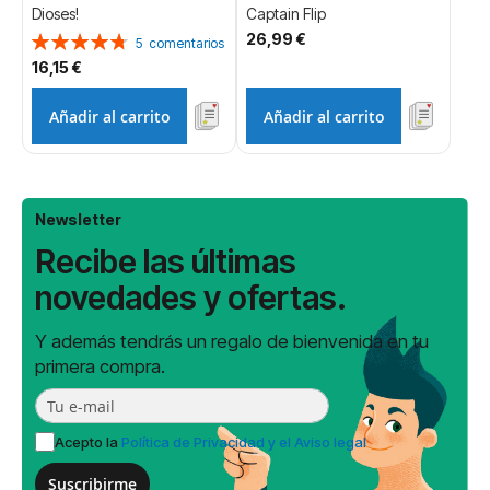
Dioses!
Captain Flip
26,99 €
Valoración:
5
comentarios
96%
16,15 €
Añadir al carrito
Añadir al carrito
Newsletter
Recibe las últimas
novedades y ofertas.
Y además tendrás un regalo de bienvenida en tu
primera compra.
Acepto la
Política de Privacidad y el Aviso legal
Suscribirme