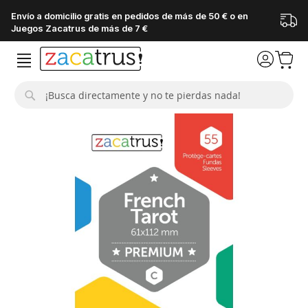
Envío a domicilio gratis en pedidos de más de 50 € o en
Juegos Zacatrus de más de 7 €
Buscar
Saltar
al
final
de
la
galería
de
imágenes