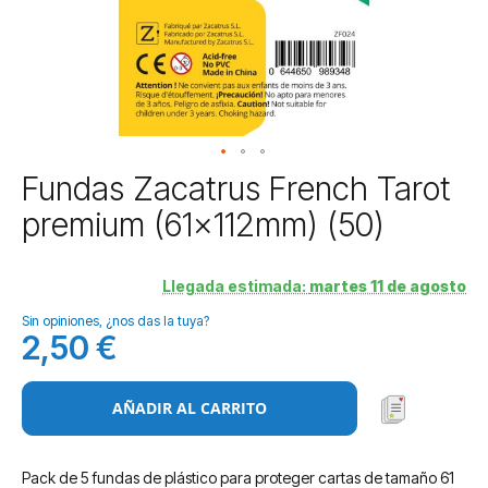
Saltar
Fundas Zacatrus French Tarot
al
premium (61x112mm) (50)
comienzo
de
la
Llegada estimada:
martes 11 de agosto
galería
de
Sin opiniones, ¿nos das la tuya?
imágenes
2,50 €
AÑADIR AL CARRITO
Pack de 5 fundas de plástico para proteger cartas de tamaño 61