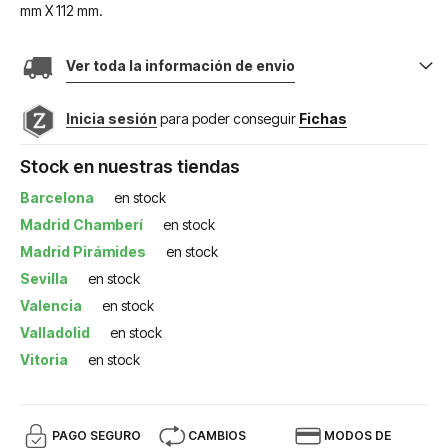
mm X 112 mm.
Ver toda la información de envio
Inicia sesión
para poder conseguir
Fichas
Stock en nuestras tiendas
Barcelona
en stock
Madrid Chamberí
en stock
Madrid Pirámides
en stock
Sevilla
en stock
Valencia
en stock
Valladolid
en stock
Vitoria
en stock
PAGO SEGURO
CAMBIOS
MODOS DE