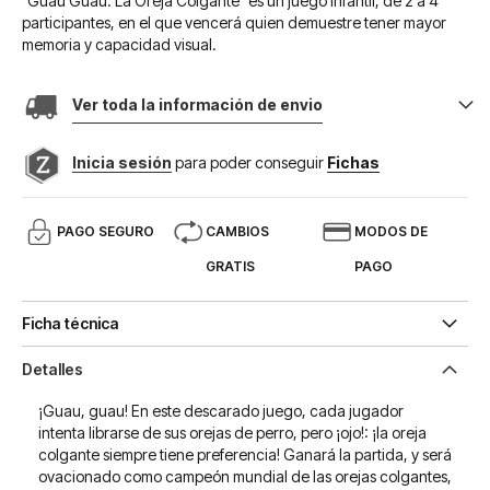
"Guau Guau: La Oreja Colgante" es un juego infantil, de 2 a 4
participantes, en el que vencerá quien demuestre tener mayor
memoria y capacidad visual.
Ver toda la información de envio
Inicia sesión
para poder conseguir
Fichas
PAGO SEGURO
CAMBIOS
MODOS DE
GRATIS
PAGO
Ficha técnica
Detalles
¡Guau, guau! En este descarado juego, cada jugador
intenta librarse de sus orejas de perro, pero ¡ojo!: ¡la oreja
colgante siempre tiene preferencia! Ganará la partida, y será
ovacionado como campeón mundial de las orejas colgantes,