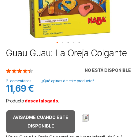
Saltar
Guau Guau: La Oreja Colgante
al
comienzo
de
NO ESTÁ DISPONIBLE
Valoración:
la
90
100
% of
galería
2
comentarios
¿Qué opinas de este producto?
11,69 €
de
imágenes
Producto
descatalogado
.
AVISADME CUANDO ESTÉ
DISPONIBLE