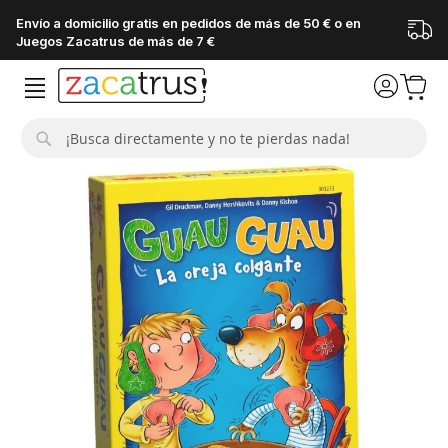
Envío a domicilio gratis en pedidos de más de 50 € o en
Juegos Zacatrus de más de 7 €
Buscar
Saltar
al
final
de
la
galería
de
imágenes