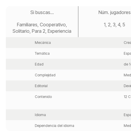
Saltar
al
Si buscas...
Núm. jugadores
comienzo
de
Familiares, Cooperativo,
1, 2, 3, 4, 5
la
galería
Solitario, Para 2, Experiencia
de
imágenes
Mecánica
Cre
Temática
Espa
Edad
de 1
Complejidad
Med
Editorial
Devi
Contenido
12 C
Idioma
Espa
Dependencia del idioma
Med