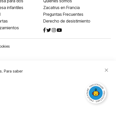
esa para dos
Quiénes somos
sa infantiles
Zacatrus en Francia
l
Preguntas Frecuentes
rtas
Derecho de desistimiento
nzamientos
ookies
s. Para saber
Close
Cooki
Bar