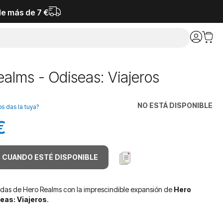
de más de 7 €
alms - Odiseas: Viajeros
NO ESTÁ DISPONIBLE
os das la tuya?
€
 CUANDO ESTÉ DISPONIBLE
tidas de Hero Realms con la imprescindible expansión de
Hero
eas: Viajeros
.