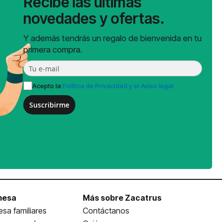
Recibe las últimas
novedades y ofertas.
Y además tendrás un regalo de bienvenida en tu
primera compra.
Acepto la
Política de Privacidad y el Aviso legal
Suscribirme
mesa
Más sobre Zacatrus
sa familiares
Contáctanos