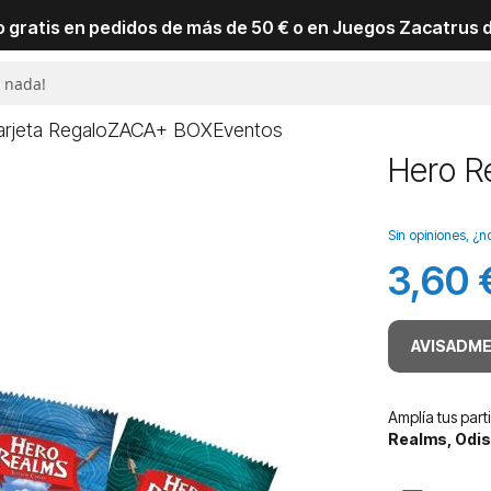
io gratis en pedidos de más de 50 € o en Juegos Zacatrus 
arjeta Regalo
ZACA+ BOX
Eventos
Hero Re
Sin opiniones, ¿n
3,60 
AVISADME
Amplía tus par
Realms, Odis