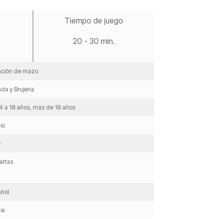
Tiempo de juego
20 - 30 min.
ación de mazo
da y Brujería
4 a 18 años, más de 18 años
io
r
artas
ñol
ia