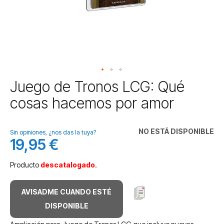
Saltar
Juego de Tronos LCG: Qué
al
cosas hacemos por amor
comienzo
de
la
NO ESTÁ DISPONIBLE
galería
Sin opiniones, ¿nos das la tuya?
19,95 €
de
imágenes
Producto
descatalogado
.
AVISADME CUANDO ESTÉ
DISPONIBLE