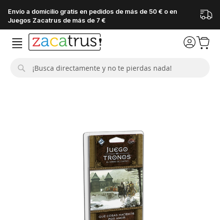
Envío a domicilio gratis en pedidos de más de 50 € o en
Juegos Zacatrus de más de 7 €
Buscar
Saltar
al
final
de
la
galería
de
imágenes