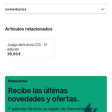
comentarios
Artículos relacionados
Juego de tronos LCG - 2ª
edición
39,95 €
Newsletter
Recibe las últimas
novedades y ofertas.
Y además tendrás un regalo de bienvenida en tu