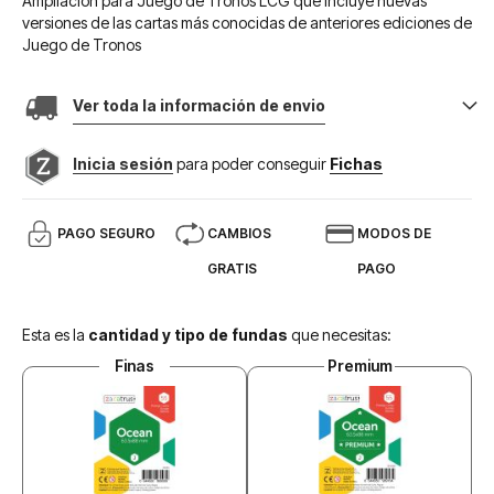
Ampliación para Juego de Tronos LCG que incluye nuevas
versiones de las cartas más conocidas de anteriores ediciones de
Juego de Tronos
Ver toda la información de envio
Inicia sesión
para poder conseguir
Fichas
PAGO SEGURO
CAMBIOS
MODOS DE
GRATIS
PAGO
Esta es la
cantidad y tipo de fundas
que necesitas:
Finas
Premium