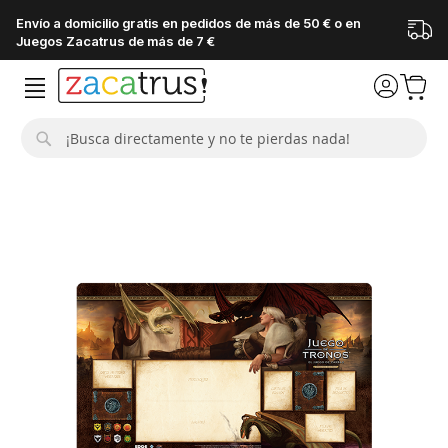
Envío a domicilio gratis en pedidos de más de 50 € o en
Juegos Zacatrus de más de 7 €
Buscar
Saltar
al
final
de
la
galería
de
imágenes